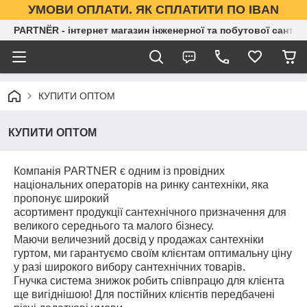
УМОВИ ОПЛАТИ. ЯК СПЛАТИТИ ПО IBAN
PARTNЁR - інтернет магазин інженерної та побутової сантех
КУПИТИ ОПТОМ
КУПИТИ ОПТОМ
Компанія PARTNER є одним із провідних
національних операторів на ринку сантехніки, яка
пропонує широкий
асортимент продукції сантехнічного призначення для
великого середнього та малого бізнесу.
Маючи величезний досвід у продажах сантехніки
гуртом, ми гарантуємо своїм клієнтам оптимальну ціну
у разі широкого вибору сантехнічних товарів.
Гнучка система знижок робить співпрацю для клієнта
ще вигіднішою! Для постійних клієнтів передбачені