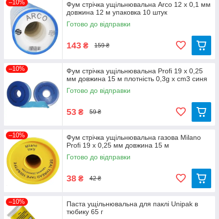
–10%
Фум стрічка ущільнювальна Arco 12 х 0,1 мм
довжина 12 м упаковка 10 штук
Готово до відправки
143
₴
159 ₴
–10%
Фум стрічка ущільнювальна Profi 19 х 0,25
мм довжина 15 м плотність 0,3g х cm3 синя
Готово до відправки
53
₴
59 ₴
–10%
Фум стрічка ущільнювальна газова Milano
Profi 19 х 0,25 мм довжина 15 м
Готово до відправки
38
₴
42 ₴
–10%
Паста ущільнювальна для паклі Unipak в
тюбику 65 г