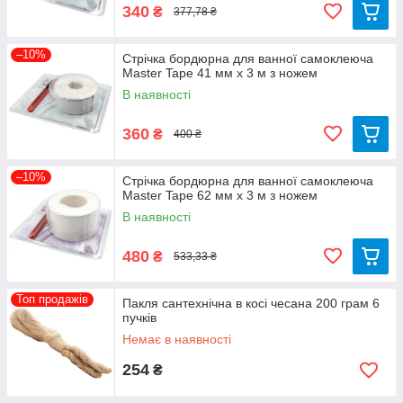
340
₴
377,78 ₴
–10%
Стрічка бордюрна для ванної самоклеюча
Master Tape 41 мм х 3 м з ножем
В наявності
360
₴
400 ₴
–10%
Стрічка бордюрна для ванної самоклеюча
Master Tape 62 мм х 3 м з ножем
В наявності
480
₴
533,33 ₴
Топ продажів
Пакля сантехнічна в косі чесана 200 грам 6
пучків
Немає в наявності
254
₴