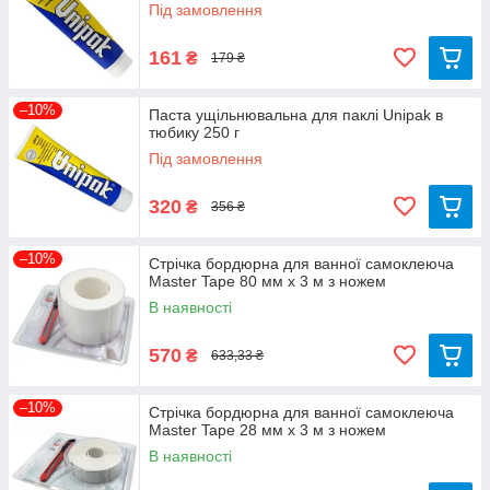
Під замовлення
161
₴
179 ₴
–10%
Паста ущільнювальна для паклі Unipak в
тюбику 250 г
Під замовлення
320
₴
356 ₴
–10%
Стрічка бордюрна для ванної самоклеюча
Master Tape 80 мм х 3 м з ножем
В наявності
570
₴
633,33 ₴
–10%
Стрічка бордюрна для ванної самоклеюча
Master Tape 28 мм х 3 м з ножем
В наявності