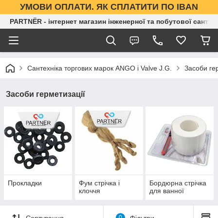
УМОВИ ОПЛАТИ. ЯК СПЛАТИТИ ПО IBAN
PARTNЁR - інтернет магазин інженерної та побутової сантех
Сантехніка торгових марок ANGO і Valve J.G.
Засоби ге
Засоби герметизації
Прокладки
Фум стрічка і
Бордюрна стрічка
клоччя
для ванної
Сортування
0
Фільтри