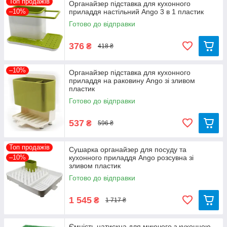
Топ продажів
Органайзер підставка для кухонного
–10%
приладдя настільний Ango 3 в 1 пластик
Готово до відправки
376
₴
418 ₴
–10%
Органайзер підставка для кухонного
приладдя на раковину Ango зі зливом
пластик
Готово до відправки
537
₴
596 ₴
Топ продажів
Сушарка органайзер для посуду та
–10%
кухонного приладдя Ango розсувна зі
зливом пластик
Готово до відправки
1 545
₴
1 717 ₴
Ємність натискна для миючого з кухонною