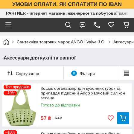
УМОВИ ОПЛАТИ. ЯК СПЛАТИТИ ПО IBAN
PARTNЁR - інтернет магазин інженерної та побутової сантех
Сантехніка торгових марок ANGO і Valve J.G.
Аксесуари 
Аксесуари для кухні та ванної
Сортування
0
Фільтри
Топ продажів
Кошик органайзер для кухонних губок та
–10%
приладдя підвісний Ango харчовий силікон
зелена
Готово до відправки
57
₴
63 ₴
–10%
Кошик органайзер для кухонних губок та