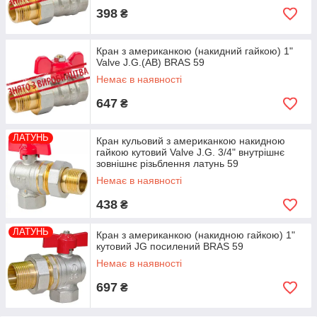
398
₴
Кран з американкою (накидний гайкою) 1"
Valve J.G.(AB) BRAS 59
Немає в наявності
647
₴
ЛАТУНЬ
Кран кульовий з американкою накидною
гайкою кутовий Valve J.G. 3/4" внутрішнє
зовнішнє різьблення латунь 59
Немає в наявності
438
₴
ЛАТУНЬ
Кран з американкою (накидною гайкою) 1"
кутовий JG посилений BRAS 59
Немає в наявності
697
₴