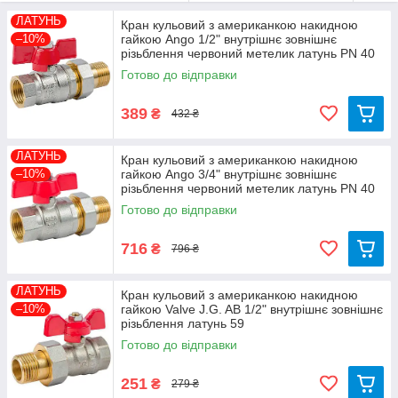
американка робить його легко зняти, а також дозволяє
ЛАТУНЬ
Кран кульовий з американкою накидною
регулювати температуру повітря в приміщенні при перекритті
–10%
гайкою Ango 1/2" внутрішнє зовнішнє
подачі теплоносія
різьблення червоний метелик латунь PN 40
Вся запірна арматура Valve JG і ANGO виготовлені з
Готово до відправки
високоякісної латуні
389
₴
432 ₴
ЛАТУНЬ
Кран кульовий з американкою накидною
–10%
гайкою Ango 3/4" внутрішнє зовнішнє
різьблення червоний метелик латунь PN 40
Готово до відправки
716
₴
796 ₴
ЛАТУНЬ
Кран кульовий з американкою накидною
–10%
гайкою Valve J.G. AB 1/2" внутрішнє зовнішнє
різьблення латунь 59
Готово до відправки
251
₴
279 ₴