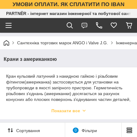
УМОВИ ОПЛАТИ. ЯК СПЛАТИТИ ПО IBAN
PARTNЁR - інтернет магазин інженерної та побутової сантех
Сантехніка торгових марок ANGO і Valve J.G.
Інженерна
Крани з американкою
Кран кульовий латунний з накидною гайкою і різьбовим
фітингом(американка) застосовується для установки на
трубопроводи в якості запірного пристрою. Герметичність
різьбових з'єднань (американки) досягається за рахунок
конусних або плоских поверхонь з'єднуваних частин деталей,
а також кільцевої гумової прокладки.
Показати все
Зручність роботи з швидкороз'ємними фітингами, їх перевага
перед звичайним сгоном з контргайкою, дозволило кранів
американкам зайняти своє місце в сантехніці.Часто кран
Сортування
0
Фільтри
американку використовують при монтажі радіаторів
опалення. Встановлений на вході і виході радіатора кран