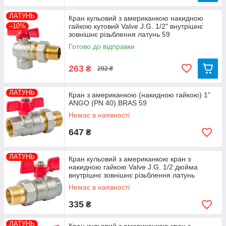
ЛАТУНЬ
Кран кульовий з американкою накидною
–10%
гайкою кутовий Valve J.G. 1/2" внутрішнє
зовнішнє різьблення латунь 59
Готово до відправки
263
₴
292 ₴
ЛАТУНЬ
Кран з американкою (накидною гайкою) 1"
ANGO (PN 40) BRAS 59
Немає в наявності
647
₴
ЛАТУНЬ
Кран кульовий з американкою кран з
накидною гайкою Valve J.G. 1/2 дюйма
внутрішнє зовнішнє різьблення латунь
Немає в наявності
335
₴
ЛАТУНЬ