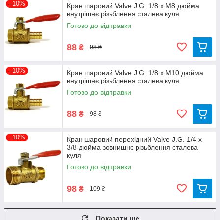
–10%
Кран шаровий Valve J.G. 1/8 х М8 дюйма
внутрішнє різьблення сталева куля
Готово до відправки
88
₴
98 ₴
–10%
Кран шаровий Valve J.G. 1/8 х М10 дюйма
внутрішнє різьблення сталева куля
Готово до відправки
88
₴
98 ₴
–10%
Кран шаровий перехідний Valve J.G. 1/4 х
3/8 дюйма зовнишнє різьблення сталева
куля
Готово до відправки
98
₴
109 ₴
Показати ще