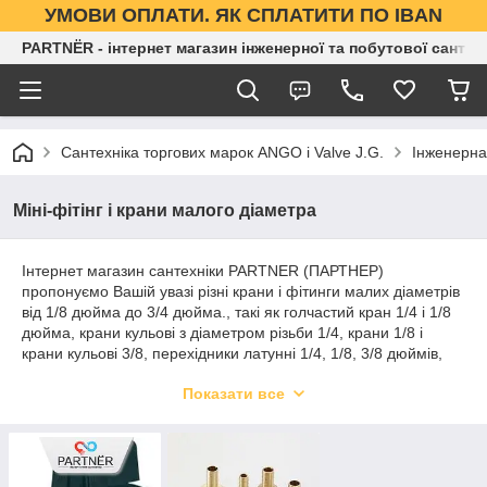
УМОВИ ОПЛАТИ. ЯК СПЛАТИТИ ПО IBAN
PARTNЁR - інтернет магазин інженерної та побутової сантех
Сантехніка торгових марок ANGO і Valve J.G.
Інженерна
Міні-фітінг і крани малого діаметра
Інтернет магазин сантехніки PARTNER (ПАРТНЕР)
пропонуємо Вашій увазі різні крани і фітинги малих діаметрів
від 1/8 дюйма до 3/4 дюйма., такі як голчастий кран 1/4 і 1/8
дюйма, крани кульові з діаметром різьби 1/4, крани 1/8 і
крани кульові 3/8, перехідники латунні 1/4, 1/8, 3/8 дюймів,
штуцера , з'єднання, кути, муфти трійники, футорки і багато
Показати все
іншого.
Всі вироби виконані з латуні.
У нас Ви завжди можете купити сантехніку оптом, т. к. наша
компанія є оптовим постачальником сантехніки по всі