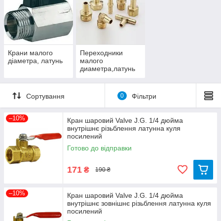
території України. З питань співпраці оптом, звертайтеся до
наших менеджерів.
Крани малого
Переходники
діаметра, латунь
малого
диаметра,латунь
Сортування
0
Фільтри
–10%
Кран шаровий Valve J.G. 1/4 дюйма
внутрішнє різьблення латунна куля
посилений
Готово до відправки
171
₴
190 ₴
–10%
Кран шаровий Valve J.G. 1/4 дюйма
внутрішнє зовнішнє різьблення латунна куля
посилений