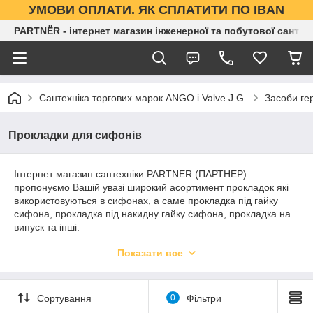
УМОВИ ОПЛАТИ. ЯК СПЛАТИТИ ПО IBAN
PARTNЁR - інтернет магазин інженерної та побутової сантех
Сантехніка торгових марок ANGO і Valve J.G.
Засоби ге
Прокладки для сифонів
Інтернет магазин сантехніки PARTNER (ПАРТНЕР)
пропонуємо Вашій увазі широкий асортимент прокладок які
використовуються в сифонах, а саме прокладка під гайку
сифона, прокладка під накидну гайку сифона, прокладка на
випуск та інші.
У нас Ви завжди можете купити сантехніку оптом, т. к. наша
Показати все
компанія є оптовим постачальником сантехніки по всі
території України. З питань співпраці оптом, звертайтеся до
наших менеджерів.
Сортування
0
Фільтри