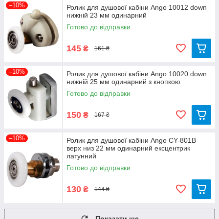
–10%
Ролик для душової кабіни Ango 10012 down
нижній 23 мм одинарний
Готово до відправки
145
₴
161 ₴
–10%
Ролик для душової кабіни Ango 10020 down
нижній 25 мм одинарний з кнопкою
Готово до відправки
150
₴
167 ₴
–10%
Ролик для душової кабіни Ango СY-801В
верх низ 22 мм одинарний ексцентрик
латунний
Готово до відправки
130
₴
144 ₴
Показати ще