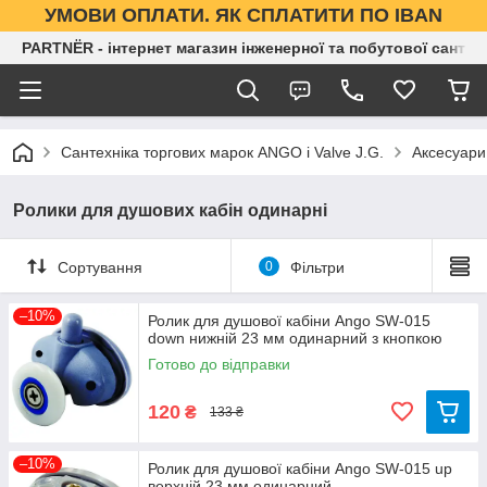
УМОВИ ОПЛАТИ. ЯК СПЛАТИТИ ПО IBAN
PARTNЁR - інтернет магазин інженерної та побутової сантех
Сантехніка торгових марок ANGO і Valve J.G.
Аксесуари 
Ролики для душових кабін одинарні
Сортування
0
Фільтри
–10%
Ролик для душової кабіни Ango SW-015
down нижній 23 мм одинарний з кнопкою
Готово до відправки
120
₴
133 ₴
–10%
Ролик для душової кабіни Ango SW-015 up
верхній 23 мм одинарний