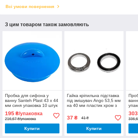
Всі умови повернення
З цим товаром також замовляють
Пробка для сифона у
Гайка кріпильна підставка
Проб
ванну Santeh Plast 43 х 44
під змішувач Ango 53,5 мм
ванн
мм синя упаковка 10 штук
на 40 мм пластик хром з
упак
гумкою
195
303
₴/упаковка
37
₴
41 ₴
216,67 ₴/упаковка
336,6
Купити
Купити