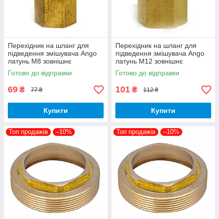
Перехідник на шланг для
Перехідник на шланг для
підведення змішувача Ango
підведення змішувача Ango
латунь М8 зовнішнє
латунь М12 зовнішнє
різьблення на М10 внутрішнє
різьблення на М10 внутрішнє
Готово до відправки
Готово до відправки
різьблення крок 1
різьблення крок 1
69
101
₴
₴
77 ₴
112 ₴
Купити
Купити
Топ продажів
–10%
Топ продажів
–10%