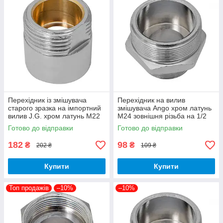
Перехідник із змішувача
Перехідник на вилив
старого зразка на імпортний
змішувача Ango хром латунь
вилив J.G. хром латунь М22
М24 зовнішня різьба на 1/2
внутрішнє різьблення на 3/4
дюйма зовнішнє різблення
Готово до відправки
Готово до відправки
дюйма
182
98
₴
₴
202 ₴
109 ₴
Купити
Купити
Топ продажів
–10%
–10%