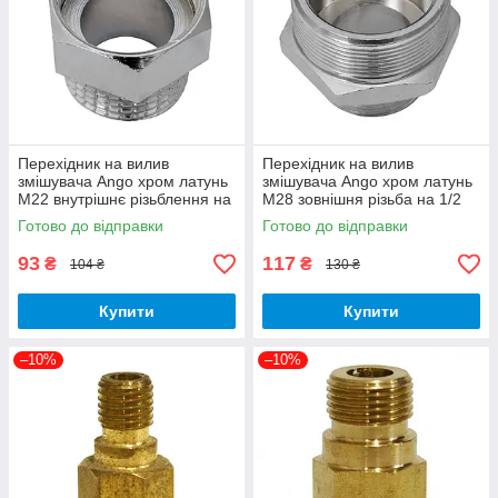
Перехідник на вилив
Перехідник на вилив
змішувача Ango хром латунь
змішувача Ango хром латунь
М22 внутрішнє різьблення на
М28 зовнішня різьба на 1/2
1/2 дюйма зовнішнє
дюйма зовнішнє різблення
Готово до відправки
Готово до відправки
різьблення
93
117
₴
₴
104 ₴
130 ₴
Купити
Купити
–10%
–10%