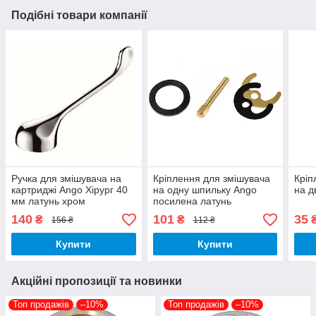
Подібні товари компанії
Ручка для змішувача на
Кріплення для змішувача
Кріп
картриджі Ango Хірург 40
на одну шпильку Ango
на д
мм латунь хром
посилена латунь
140
101
35
₴
₴
156 ₴
112 ₴
Купити
Купити
Акційні пропозиції та новинки
Топ продажів
–10%
Топ продажів
–10%