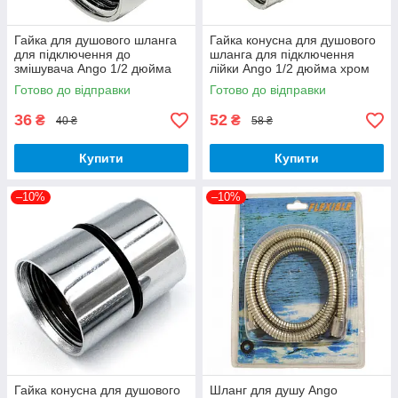
Гайка для душового шланга
Гайка конусна для душового
для підключення до
шланга для підключення
змішувача Ango 1/2 дюйма
лійки Ango 1/2 дюйма хром
хром латунь
латунь рифлена
Готово до відправки
Готово до відправки
36
52
₴
₴
40 ₴
58 ₴
Купити
Купити
–10%
–10%
Гайка конусна для душового
Шланг для душу Ango