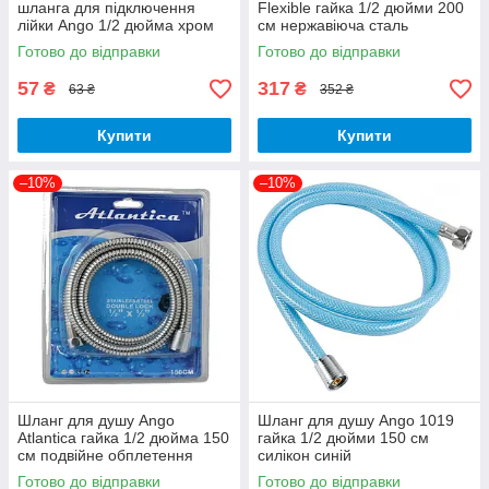
шланга для підключення
Flexible гайка 1/2 дюйми 200
лійки Ango 1/2 дюйма хром
см нержавіюча сталь
латунь посилена з ризинкою
Готово до відправки
Готово до відправки
57
317
₴
₴
63 ₴
352 ₴
Купити
Купити
–10%
–10%
Шланг для душу Ango
Шланг для душу Ango 1019
Atlantica гайка 1/2 дюйма 150
гайка 1/2 дюйми 150 см
см подвійне обплетення
силікон синій
нержавіюча сталь
Готово до відправки
Готово до відправки