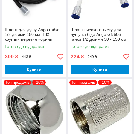
Шланг для душу Ango гайка
Шланг високого тиску для
1/2 дюйми 150 см ПВХ
душу та біде Ango GN606
круглий перетин чорний
гайки 1/2 дюйми 30 - 150 см
ПВХ латунні гайки посилений
Готово до відправки
Готово до відправки
399
224
₴
₴
443 ₴
249 ₴
Купити
Купити
Топ продажів
–10%
Топ продажів
–10%