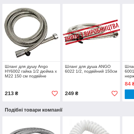
Шланг для душу Ango
Шланг для душа ANGO
Шлан
HY6002 гайка 1/2 дюйма х
6022 1/2, подвійний 150см
6001
М22 150 см подвійне
нерж
обплетення латунь
84
213
249
₴
₴
Подібні товари компанії