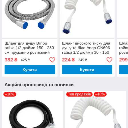
Шланг для душу Brnou
Шланг високого тиску для
Шлан
гайка 1/2 дюйми 150 - 230
душу та біде Ango GN606
гайк
см пружинно розтяжний
гайки 1/2 дюйми 30 - 150
розт
нержавіюча сталь
см ПВХ латунні гайки
поси
382
224
299
₴
₴
425 ₴
249 ₴
посилений
посилений
Купити
Купити
Акційні пропозиції та новинки
–10%
Топ продажів
–10%