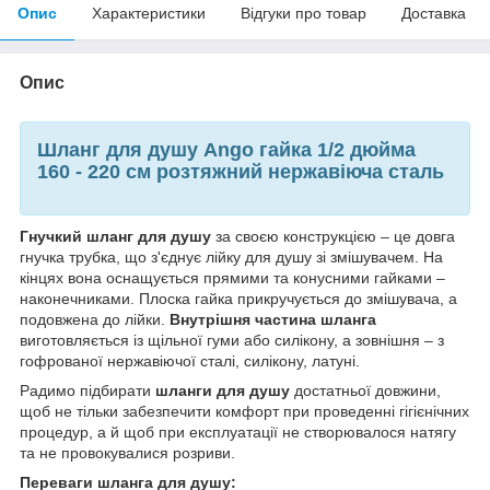
Опис
Характеристики
Відгуки про товар
Доставка
Опис
Шланг для душу Ango гайка 1/2 дюйма
160 - 220 см розтяжний нержавіюча сталь
Гнучкий шланг для душу
за своєю конструкцією – це довга
гнучка трубка, що з'єднує лійку для душу зі змішувачем. На
кінцях вона оснащується прямими та конусними гайками –
наконечниками. Плоска гайка прикручується до змішувача, а
подовжена до лійки.
Внутрішня частина шланга
виготовляється із щільної гуми або силікону, а зовнішня – з
гофрованої нержавіючої сталі, силікону, латуні.
Радимо підбирати
шланги для душу
достатньої довжини,
щоб не тільки забезпечити комфорт при проведенні гігієнічних
процедур, а й щоб при експлуатації не створювалося натягу
та не провокувалися розриви.
Переваги шланга для душу: