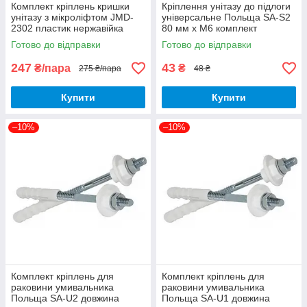
Комплект кріплень кришки
Кріплення унітазу до підлоги
унітазу з мікроліфтом JMD-
універсальне Польща SA-S2
2302 пластик нержавійка
80 мм х М6 комплект
пара
Готово до відправки
Готово до відправки
247
43
₴/пара
₴
275 ₴/пара
48 ₴
Купити
Купити
–10%
–10%
Комплект кріплень для
Комплект кріплень для
раковини умивальника
раковини умивальника
Польща SA-U2 довжина
Польща SA-U1 довжина