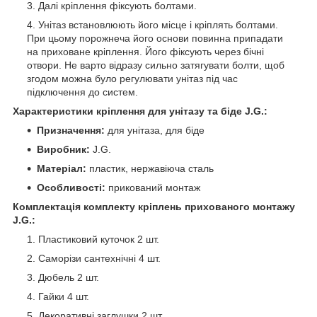
Далі кріплення фіксують болтами.
Унітаз встановлюють його місце і кріплять болтами.
При цьому порожнеча його основи повинна припадати
на приховане кріплення. Його фіксують через бічні
отвори. Не варто відразу сильно затягувати болти, щоб
згодом можна було регулювати унітаз під час
підключення до систем.
Характеристики кріплення для унітазу та біде J.G.:
Призначення:
для унітаза, для біде
Виробник:
J.G.
Матеріал:
пластик, нержавіюча сталь
Особливості:
прикований монтаж
Комплектація комплекту кріплень прихованого монтажу
J.G.:
Пластиковий куточок 2 шт.
Саморізи сантехнічні 4 шт.
Дюбель 2 шт.
Гайки 4 шт.
Декоративні заглушки 2 шт.