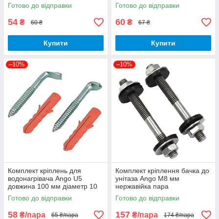
болта 100 мм діаметр М8 мм
болта 120 мм діаметр М10
Готово до відправки
Готово до відправки
пара
мм пара
54
60
₴
₴
60 ₴
67 ₴
Купити
Купити
–10%
–10%
Комплект кріплень для
Комплект кріплення бачка до
водонагрівача Ango U5
унітаза Ango М8 мм
довжина 100 мм діаметр 10
нержавійка пара
мм сталь пара
Готово до відправки
Готово до відправки
58
157
₴/пара
₴/пара
65 ₴/пара
174 ₴/пара