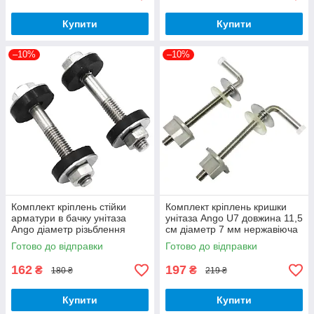
Купити
Купити
–10%
–10%
Комплект кріплень стійки
Комплект кріплень кришки
арматури в бачку унітаза
унітаза Ango U7 довжина 11,5
Ango діаметр різьблення
см діаметр 7 мм нержавіюча
шпильки М6 мм нержавійка
сталь пара
Готово до відправки
Готово до відправки
пара
162
197
₴
₴
180 ₴
219 ₴
Купити
Купити