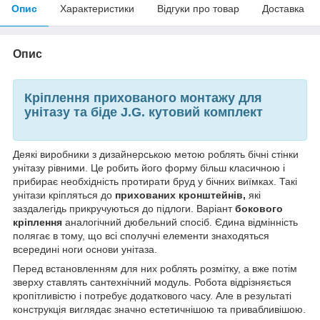
Опис
Характеристики
Відгуки про товар
Доставка
Опис
Кріплення прихованого монтажу для
унітазу та біде J.G. кутовий комплект
Деякі виробники з дизайнерською метою роблять бічні стінки
унітазу рівними. Це робить його форму більш класичною і
прибирає необхідність протирати бруд у бічних виїмках. Такі
унітази кріпляться до
прихованих кронштейнів,
які
заздалегідь прикручуються до підлоги. Варіант
бокового
кріплення
аналогічний дюбельний спосіб. Єдина відмінність
полягає в тому, що всі сполучні елементи знаходяться
всередині ноги основи унітаза.
Перед встановленням для них роблять розмітку, а вже потім
зверху ставлять сантехнічний модуль. Робота відрізняється
кропітливістю і потребує додаткового часу. Але в результаті
конструкція виглядає значно естетичнішою та привабливішою.