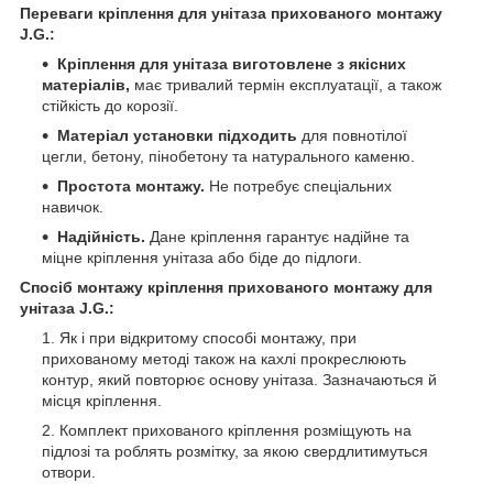
Переваги кріплення для унітаза прихованого монтажу
J.G.:
Кріплення для унітаза виготовлене з якісних
матеріалів,
має тривалий термін експлуатації, а також
стійкість до корозії.
Матеріал установки підходить
для повнотілої
цегли, бетону, пінобетону та натурального каменю.
Простота монтажу.
Не потребує спеціальних
навичок.
Надійність.
Дане кріплення гарантує надійне та
міцне кріплення унітаза або біде до підлоги.
Спосіб монтажу кріплення прихованого монтажу для
унітаза J.G.:
Як і при відкритому способі монтажу, при
прихованому методі також на кахлі прокреслюють
контур, який повторює основу унітаза. Зазначаються й
місця кріплення.
Комплект прихованого кріплення розміщують на
підлозі та роблять розмітку, за якою свердлитимуться
отвори.