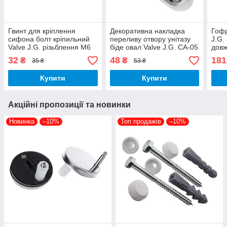
Гвинт для кріплення
Декоративна накладка
Гофр
сифона болт кріпильний
переливу отвору унітазу
J.G.
Valve J.G. різьблення М6
біде овал Valve J.G. СА-05
довж
довжина 70 мм
пластик хром
мм
32
48
181
₴
₴
35 ₴
53 ₴
нержавіюча сталь
Купити
Купити
Акційні пропозиції та новинки
Новинка
–10%
Топ продажів
–10%