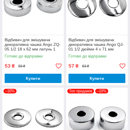
Відбивач для змішувача
Відбивач для змішувача
декоративна чашка Ango ZQ-
декоративна чашка Ango QJ-
05 1/2 18 х 62 мм латунь 1
01 1/2 дюйми 4 х 71 мм
штука
латунь 1 штука
Готово до відправки
Готово до відправки
53
57
₴
₴
59 ₴
63 ₴
Купити
Купити
–10%
Топ продажів
–10%