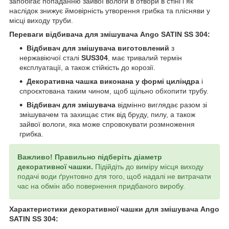
запобігає попаданню зайвої вологи в отвори в стіні і як
наслідок знижує ймовірність утворення грибка та плісняви у
місці виходу труби.
Переваги відбивача для змішувача Ango SATIN SS 304:
Відбивач для змішувача виготовлений
з
нержавіючої сталі
SUS304
, має тривалий термін
експлуатації, а також стійкість до корозії.
Декоративна чашка виконана у формі циліндра
і
спроєктована таким чином, щоб щільно обхопити трубу.
Відбивач для змішувача
відмінно виглядає разом зі
змішувачем та захищає стик від бруду, пилу, а також
зайвої вологи, яка може спровокувати розмноження
грибка.
Важливо! Правильно підберіть діаметр
декоративної чашки.
Підійдіть до виміру місця виходу
подачі води ґрунтовно для того, щоб надалі не витрачати
час на обмін або повернення придбаного виробу.
Характеристики декоративної чашки для змішувача Ango
SATIN SS 304: