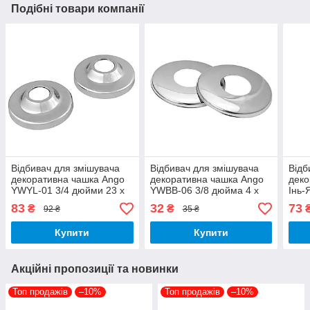
Подібні товари компанії
Відбивач для змішувача
Відбивач для змішувача
Відб
декоративна чашка Ango
декоративна чашка Ango
деко
YWYL-01 3/4 дюйми 23 х
YWBB-06 3/8 дюйма 4 х
Інь-
80 мм латунь 1 штука
42 мм нержавіюча сталь
мм н
83
32
73
₴
₴
92 ₴
35 ₴
Купити
Купити
Акційні пропозиції та новинки
Топ продажів
–10%
Топ продажів
–10%