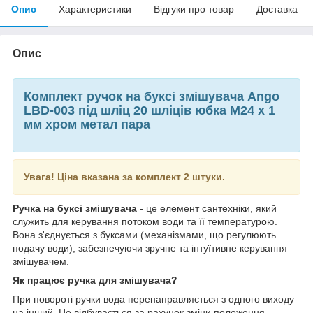
Опис
Характеристики
Відгуки про товар
Доставка
Опис
Комплект ручок на буксі змішувача Ango
LBD-003 під шліц 20 шліців юбка М24 х 1
мм хром метал пара
Увага! Ціна вказана за комплект 2 штуки.
Ручка на буксі змішувача -
це елемент сантехніки, який
служить для керування потоком води та її температурою.
Вона з'єднується з буксами (механізмами, що регулюють
подачу води), забезпечуючи зручне та інтуїтивне керування
змішувачем.
Як працює ручка для змішувача?
При повороті ручки вода перенаправляється з одного виходу
на інший. Це відбувається за рахунок зміни положення