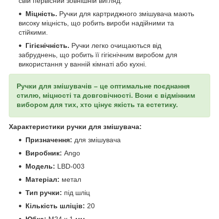
свій первісний зовнішній вигляд.
Міцність.
Ручки для картриджного змішувача мають
високу міцність, що робить вироби надійними та
стійкими.
Гігієнічність.
Ручки легко очищаються від
забруднень, що робить її гігієнічним виробом для
використання у ванній кімнаті або кухні.
Ручки для змішувачів – це оптимальне поєднання
стилю, міцності та довговічності. Вони є відмінним
вибором для тих, хто цінує якість та естетику.
Характеристики ручки для змішувача:
Призначення:
для змішувача
Виробник:
Ango
Модель:
LBD-003
Матеріал:
метал
Тип ручки:
під шліц
Кількість шліців:
20