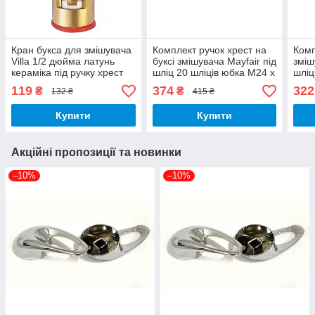
Кран букса для змішувача
Комплект ручок хрест на
Комп
Villa 1/2 дюйма латунь
буксі змішувача Mayfair під
зміш
кераміка під ручку хрест
шліц 20 шліців юбка М24 х
шліц
24 шліци напівоборотна
1 мм хром метал пара
1,5 
119
374
322
₴
₴
132 ₴
415 ₴
14,5 мм
Купити
Купити
Акційні пропозиції та новинки
–10%
–10%