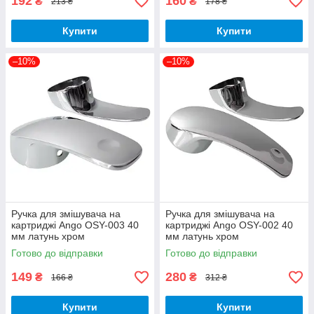
192
160
₴
₴
213 ₴
178 ₴
Купити
Купити
–10%
–10%
Ручка для змішувача на
Ручка для змішувача на
картриджі Ango OSY-003 40
картриджі Ango OSY-002 40
мм латунь хром
мм латунь хром
Готово до відправки
Готово до відправки
149
280
₴
₴
166 ₴
312 ₴
Купити
Купити