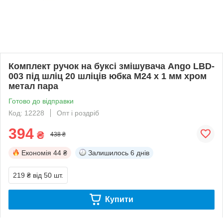
Комплект ручок на буксі змішувача Ango LBD-
003 під шліц 20 шліців юбка М24 х 1 мм хром
метал пара
Готово до відправки
Код: 12228
Опт і роздріб
394
₴
438 ₴
Економія
44 ₴
Залишилось
6 днів
219 ₴
від 50 шт.
Купити