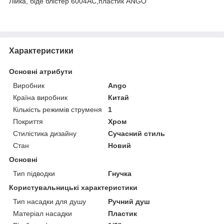
Лійка, біде блістер 6004АС,пластик ANGO
Характеристики
Основні атрибути
Виробник
Ango
Країна виробник
Китай
Кількість режимів струменя
1
Покриття
Хром
Стилістика дизайну
Сучасний стиль
Стан
Новий
Основні
Тип підводки
Гнучка
Користувальницькі характеристики
Тип насадки для душу
Ручний душ
Матеріал насадки
Пластик