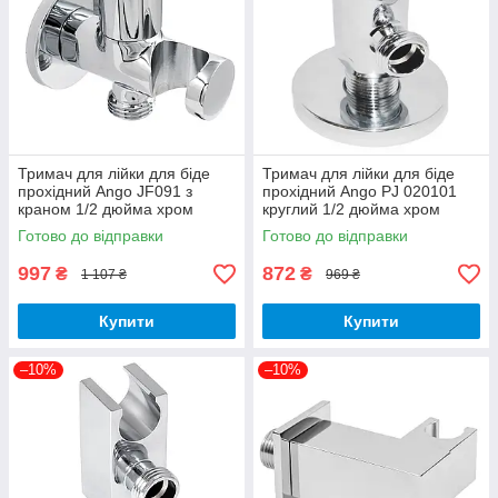
Тримач для лійки для біде
Тримач для лійки для біде
прохідний Ango JF091 з
прохідний Ango PJ 020101
краном 1/2 дюйма хром
круглий 1/2 дюйма хром
латунь Brass 62
латунь Brass 62
Готово до відправки
Готово до відправки
997
872
₴
₴
1 107 ₴
969 ₴
Купити
Купити
–10%
–10%