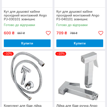
Кут для душової кабіни
Кут для душової кабіни
прохідний монтажний Ango
прохідний монтажний Ango
PJ-030101 зовнішнє
PJ-040101 зовнішнє
різьблення 1/2 х 1/2 дюйма
різьблення 1/2 х 1/2 дюйма
Готово до відправки
Готово до відправки
хром латунь
хром латунь
600
709
₴
₴
667 ₴
788 ₴
Купити
Купити
–10%
–10%
Комплект для біде лійка
Лійка для біде ручна Ango