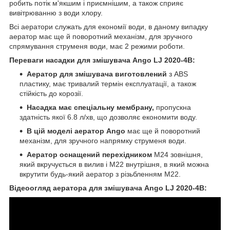
робить потік м'якшим і приємнішим, а також сприяє
вивітрюванню з води хлору.
Всі аератори служать для економії води, в даному випадку
аератор має ще й поворотний механізм, для зручного
спрямування струменя води, має 2 режими роботи.
Переваги насадки для змішувача Ango LJ 2020-4В:
Аератор для змішувача виготовлений
з ABS
пластику, має тривалий термін експлуатації, а також
стійкість до корозії.
Насадка має спеціальну мембрану,
пропускна
здатність якої 6.8 л/хв, що дозволяє економити воду.
В цій моделі аератор Ango
має ще й поворотний
механізм, для зручного напрямку струменя води.
Аератор оснащений перехідником
М24 зовнішня,
який вкручується в вилив і М22 внутрішня, в який можна
вкрутити будь-який аератор з різьбленням М22.
Відеоогляд аератора для змішувача Ango LJ 2020-4В: