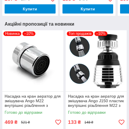
перехідником на М24
пере
Купити
Купити
Акційні пропозиції та новинки
Новинка
–10%
Топ продажів
–10%
Насадка на кран аератор для
Насадка на кран аератор для
змішувача Ango М22
змішувача Ango J150 пластик
внутрішнє різьблення з
внутрішнє різьблення М22 з
регулюванням напору
перехідником на М24
Готово до відправки
Готово до відправки
469
133
₴
₴
521 ₴
148 ₴