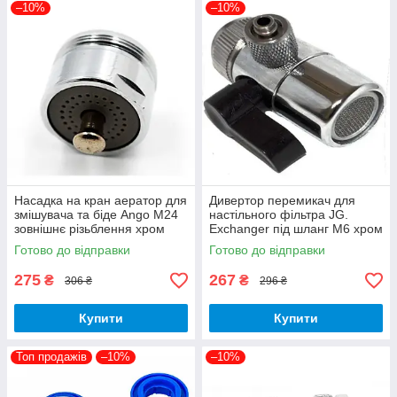
–10%
–10%
Насадка на кран аератор для
Дивертор перемикач для
змішувача та біде Ango М24
настільного фільтра JG.
зовнішнє різьблення хром
Exchanger під шланг М6 хром
латунь стоп режим
латунь з аератором
Готово до відправки
Готово до відправки
275
267
₴
₴
306 ₴
296 ₴
Купити
Купити
Топ продажів
–10%
–10%