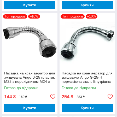
Купити
Купити
Топ продажів
–10%
Топ продажів
–10%
Насадка на кран аератор для
Насадка на кран аератор для
змішувача Ango В-25 пластик
змішувача Ango G-25-H
М22 з перехідником М24 з
нержавіюча сталь Внутрішнє
гнучким шлангом
різьблення М22 з гнучким
Готово до відправки
Готово до відправки
шлангом
144
254
₴
₴
160 ₴
283 ₴
Купити
Купити