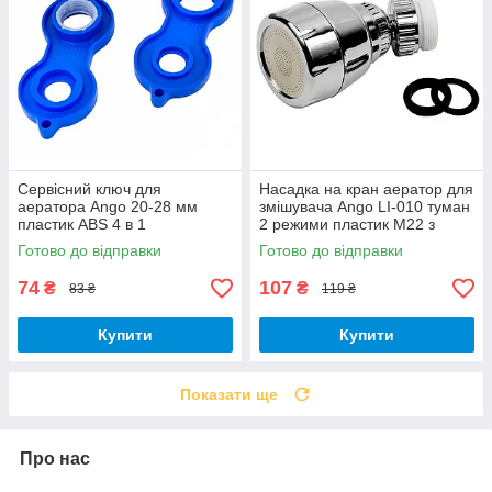
Сервісний ключ для
Насадка на кран аератор для
аератора Ango 20-28 мм
змішувача Ango LI-010 туман
пластик ABS 4 в 1
2 режими пластик М22 з
універсальний
перехідником на М24
Готово до відправки
Готово до відправки
74
107
₴
₴
83 ₴
119 ₴
Купити
Купити
Показати ще
Про нас