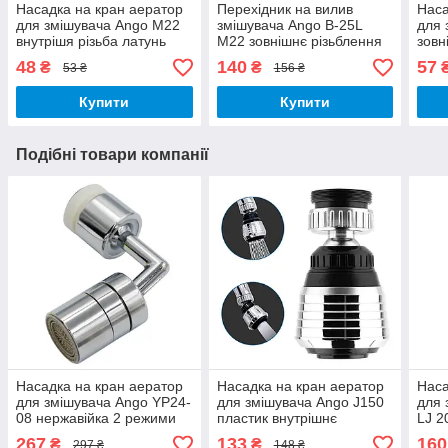
Насадка на кран аератор
Перехідник на вилив
Наса
для змішувача Ango М22
змішувача Ango В-25L
для 
внутрішя різьба латунь
М22 зовнішнє різьблення
зовн
сітка нержавіюча сталь
на М24 зовнішнє
сітк
48
140
57
₴
₴
53 ₴
156 ₴
різьблення хром латунь зі
стоп системою
Купити
Купити
Подібні товари компанії
Насадка на кран аератор
Насадка на кран аератор
Наса
для змішувача Ango YP24-
для змішувача Ango J150
для 
08 нержавійка 2 режими
пластик внутрішнє
LJ 2
поворотний 360°
різьблення М22 з
режи
267
133
160
₴
₴
297 ₴
148 ₴