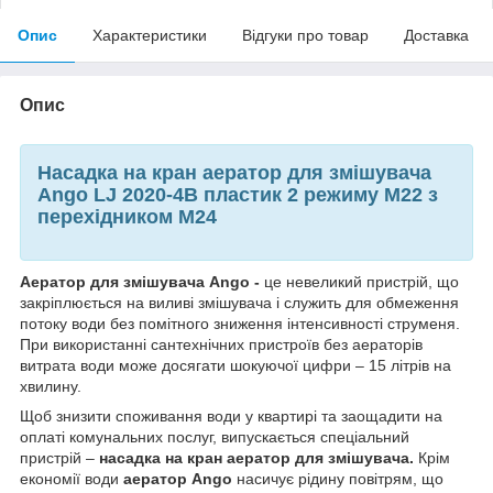
Опис
Характеристики
Відгуки про товар
Доставка
Опис
Насадка на кран аератор для змішувача
Ango LJ 2020-4В пластик 2 режиму М22 з
перехідником М24
Аератор для змішувача Ango -
це невеликий пристрій, що
закріплюється на виливі змішувача і служить для обмеження
потоку води без помітного зниження інтенсивності струменя.
При використанні сантехнічних пристроїв без аераторів
витрата води може досягати шокуючої цифри – 15 літрів на
хвилину.
Щоб знизити споживання води у квартирі та заощадити на
оплаті комунальних послуг, випускається спеціальний
пристрій –
насадка на кран аератор для змішувача.
Крім
економії води
аератор Ango
насичує рідину повітрям, що