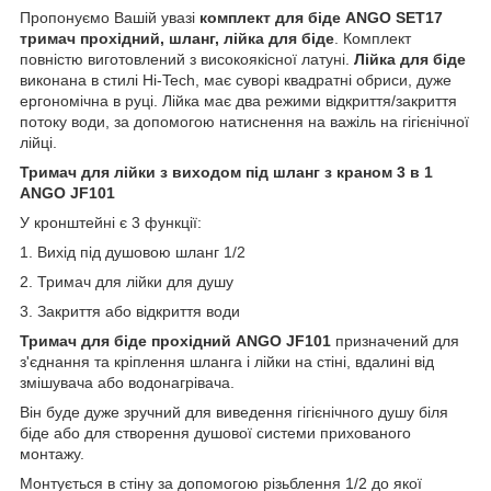
Пропонуємо Вашій увазі
комплект для біде ANGO SET17
тримач прохідний, шланг, лійка для біде
. Комплект
повністю виготовлений з високоякісної латуні.
Лійка для біде
виконана в стилі Hi-Tech, має суворі квадратні обриси, дуже
ергономічна в руці. Лійка має два режими відкриття/закриття
потоку води, за допомогою натиснення на важіль на гігієнічної
лійці.
Тримач для лійки з виходом під шланг з краном 3 в 1
ANGO JF101
У кронштейні є 3 функції:
1. Вихід під душовою шланг 1/2
2. Тримач для лійки для душу
3. Закриття або відкриття води
Тримач для біде прохідний ANGO JF101
призначений для
з'єднання та кріплення шланга і лійки на стіні, вдалині від
змішувача або водонагрівача.
Він буде дуже зручний для виведення гігієнічного душу біля
біде або для створення душової системи прихованого
монтажу.
Монтується в стіну за допомогою різьблення 1/2 до якої