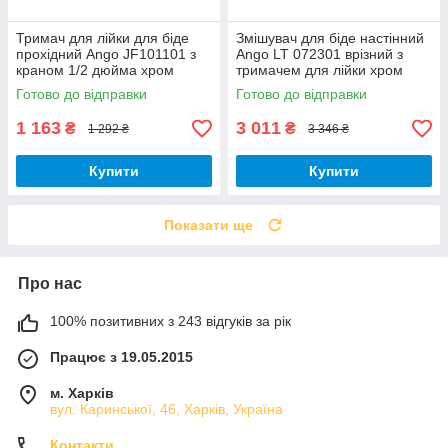
Тримач для лійки для біде
Змішувач для біде настінний
прохідний Ango JF101101 з
Ango LT 072301 врізний з
краном 1/2 дюйма хром
тримачем для лійки хром
латунь Brass 62
латунь Brass 62
Готово до відправки
Готово до відправки
1 163
3 011
₴
₴
1 292 ₴
3 346 ₴
Купити
Купити
Показати ще
Про нас
100% позитивних з 243 відгуків за рік
Працює з 19.05.2015
м. Харків
вул. Каринської, 46, Харків, Україна
Контакти