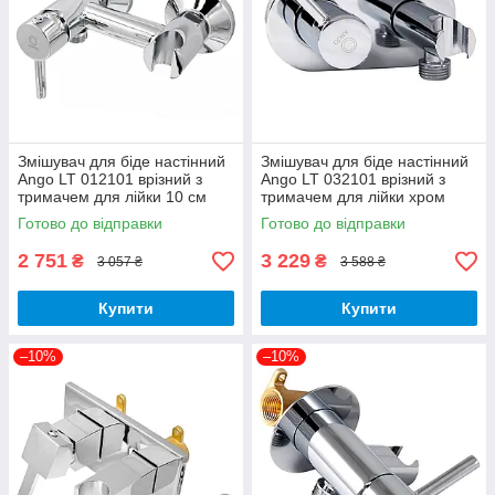
Змішувач для біде настінний
Змішувач для біде настінний
Ango LT 012101 врізний з
Ango LT 032101 врізний з
тримачем для лійки 10 см
тримачем для лійки хром
хром латунь Brass 62
латунь Brass 62
Готово до відправки
Готово до відправки
2 751
3 229
₴
₴
3 057 ₴
3 588 ₴
Купити
Купити
–10%
–10%