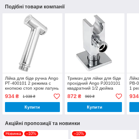
Подібні товари компанії
Лійка для біде ручна Ango
Тримач для лійки для біде
Лійк
РТ-400101 2 режима с
прохідний Ango PJ010101
PB-0
кнопкою стоп хром латунь
квадратний 1/2 дюйма
1 ре
Brass 62
хром латунь Brass 62
нерж
934
872
934
₴
₴
1 038 ₴
969 ₴
Купити
Купити
Акційні пропозиції та новинки
Новинка
–10%
–10%