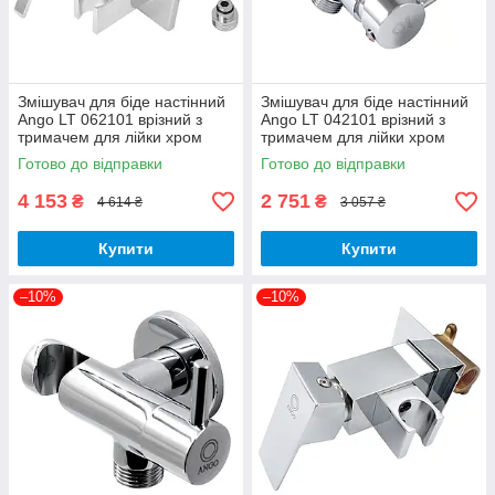
Змішувач для біде настінний
Змішувач для біде настінний
Ango LT 062101 врізний з
Ango LT 042101 врізний з
тримачем для лійки хром
тримачем для лійки хром
латунь Brass 62
латунь Brass 62
Готово до відправки
Готово до відправки
4 153
2 751
₴
₴
4 614 ₴
3 057 ₴
Купити
Купити
–10%
–10%