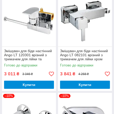
Змішувач для біде настінний
Змішувач для біде настінний
Ango LT 120301 врізний з
Ango LT 082101 врізний з
тримачем для лійки та
тримачем для лійки хром
рушників хром латунь Brass
латунь Brass 62
Готово до відправки
Готово до відправки
62
3 011
3 841
₴
₴
3 346 ₴
4 268 ₴
Купити
Купити
–10%
–10%