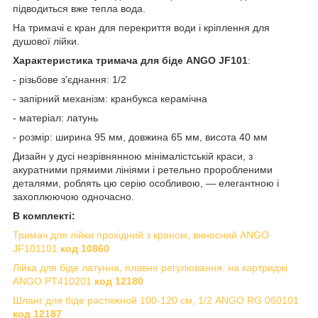
підводиться вже тепла вода.
На тримачі є кран для перекриття води і кріплення для
душової лійки.
Характеристика тримача для біде ANGO JF101
:
- різьбове з'єднання: 1/2
- запірний механізм: кранбукса керамічна
- матеріал: латунь
- розмір: ширина 95 мм, довжина 65 мм, висота 40 мм
Дизайн у дусі незрівнянною мінімалістській краси, з
акуратними прямими лініями і ретельно проробленими
деталями, роблять цю серію особливою, — елегантною і
захоплюючою одночасно.
В комплекті:
Тримач для лійки прохідний з краном, виносний ANGO
JF101101
код
10860
Лійка для біде латунна, плавне регулювання, на картриджі
ANGO PT410201
код 1
2180
Шланг для біде растяжной 100-120 см, 1/2 ANGO RG 060101
код 12187