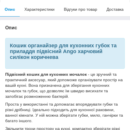
Опис
Характеристики
Відгуки про товар
Доставка
Опис
Кошик органайзер для кухонних губок та
приладдя підвісний Ango харчовий
силікон коричнева
Підвісний кошик для кухонних мочалок
- це зручний та
практичний аксесуар, який допоможе організувати простір на
вашій кухні. Вона призначена для зберігання кухонних
мочалок та губок, що дозволяє їм швидко висихати та
запобігає розмноженню бактерій.
Проста у використанні та допомагає впорядкувати губки та
різні дрібниці. Ідеально підходить для кухонної раковини,
ванної кімнати. У ній можна зберігати губки, мило, ганчірки та
багато іншого.
Звільнити трохи простору на кухні, компактно зберігати різні