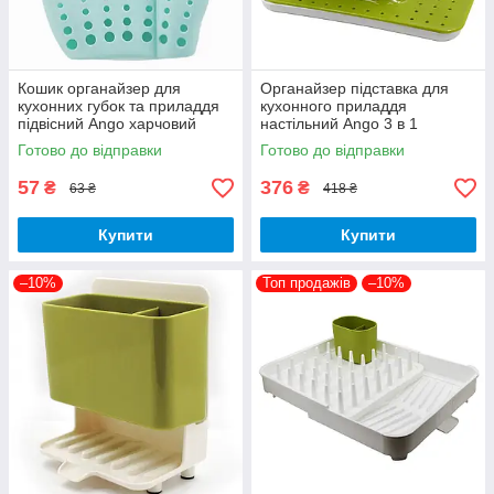
Кошик органайзер для
Органайзер підставка для
кухонних губок та приладдя
кухонного приладдя
підвісний Ango харчовий
настільний Ango 3 в 1
силікон блакитна
пластик
Готово до відправки
Готово до відправки
57
376
₴
₴
63 ₴
418 ₴
Купити
Купити
–10%
Топ продажів
–10%