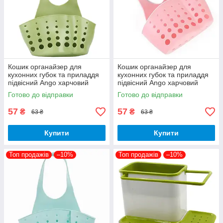
Кошик органайзер для
Кошик органайзер для
кухонних губок та приладдя
кухонних губок та приладдя
підвісний Ango харчовий
підвісний Ango харчовий
силікон зелена
силікон рожева
Готово до відправки
Готово до відправки
57
57
₴
₴
63 ₴
63 ₴
Купити
Купити
Топ продажів
–10%
Топ продажів
–10%