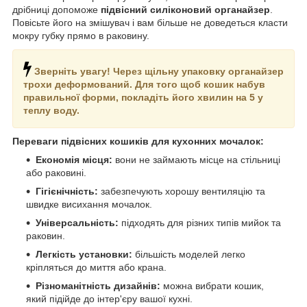
дрібниці допоможе
підвісний силіконовий органайзер
.
Повісьте його на змішувач і вам більше не доведеться класти
мокру губку прямо в раковину.
Зверніть увагу! Через щільну упаковку органайзер
трохи деформований. Для того щоб кошик набув
правильної форми, покладіть його хвилин на 5 у
теплу воду.
Переваги підвісних кошиків для кухонних мочалок:
Економія місця:
вони не займають місце на стільниці
або раковині.
Гігієнічність:
забезпечують хорошу вентиляцію та
швидке висихання мочалок.
Універсальність:
підходять для різних типів мийок та
раковин.
Легкість установки:
більшість моделей легко
кріпляться до миття або крана.
Різноманітність дизайнів:
можна вибрати кошик,
який підійде до інтер'єру вашої кухні.