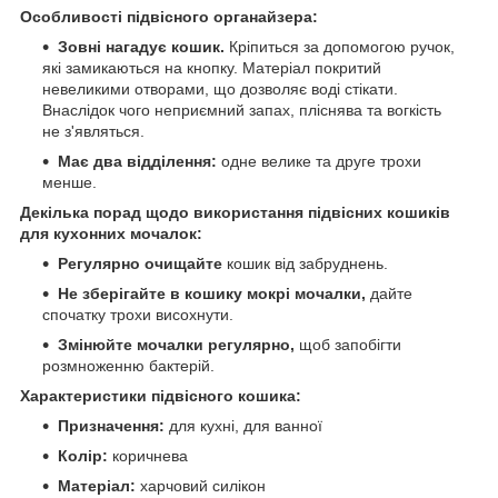
Особливості підвісного органайзера:
Зовні нагадує кошик.
Кріпиться за допомогою ручок,
які замикаються на кнопку. Матеріал покритий
невеликими отворами, що дозволяє воді стікати.
Внаслідок чого неприємний запах, пліснява та вогкість
не з'являться.
Має два відділення:
одне велике та друге трохи
менше.
Декілька порад щодо використання підвісних кошиків
для кухонних мочалок:
Регулярно очищайте
кошик від забруднень.
Не зберігайте в кошику мокрі мочалки,
дайте
спочатку трохи висохнути.
Змінюйте мочалки регулярно,
щоб запобігти
розмноженню бактерій.
Характеристики підвісного кошика:
Призначення:
для кухні, для ванної
Колір:
коричнева
Матеріал:
харчовий силікон