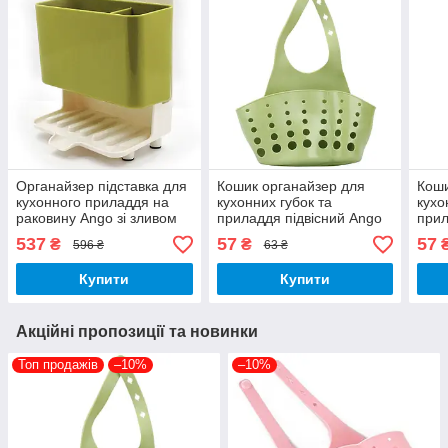
Органайзер підставка для
Кошик органайзер для
Коши
кухонного приладдя на
кухонних губок та
кухо
раковину Ango зі зливом
приладдя підвісний Ango
прил
пластик
харчовий силікон зелена
харч
537
57
57
₴
₴
596 ₴
63 ₴
Купити
Купити
Акційні пропозиції та новинки
Топ продажів
–10%
–10%