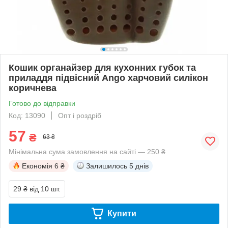
Кошик органайзер для кухонних губок та
приладдя підвісний Ango харчовий силікон
коричнева
Готово до відправки
Код: 13090
Опт і роздріб
57
₴
63 ₴
Мінімальна сума замовлення на сайті — 250 ₴
Економія
6 ₴
Залишилось
5 днів
29 ₴
від 10 шт.
Купити