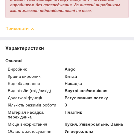
виробником без попередження. За внесені виробником
зміни магазин відповідальності не несе.
Приховати
Характеристики
Основні
Виробник
Ango
Країна виробник
Китай
Вид обладнання
Насадка
Вид різьби (вхід/вихід)
Внутрішня/зовнішня
Додаткові функції
Регулювання потоку
Кількість режимів роботи
3
Матеріал насадки,
Пластик
перехідника
Місце використання
Кухня, Універсальне, Ванна
Область застосування
Універсальна