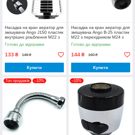
Насадка на кран аератор для
Насадка на кран аератор для
змішувача Ango J150 пластик
змішувача Ango В-25 пластик
внутрішнє різьблення М22 з
М22 з перехідником М24 з
перехідником на М24
гнучким шлангом
Готово до відправки
Готово до відправки
133
144
₴
₴
148 ₴
160 ₴
Купити
Купити
Топ продажів
–10%
–10%