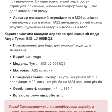
призначенням. Використовуючи цей аератор, ви
отримуєте приємний, ніжний та комфортний душ, що
допомагає зняти втому.
Аератор оснащений перехідником
М24 зовнішня,
який вкручується в вилив і М22 внутрішня, в який можна
вкрутити будь-який аератор з різьбленням М22.
Характеристики насадки аератора для економії води
Ango Туман BIG LJ-008BQ2:
Призначення:
для біде, для економії води, для
змішувача
Виробник:
Ango
Модель:
Туман BIG LJ-008BQ2
Матеріал:
ABS пластик
Приєднувальний розмір:
внутрішня різьба М22 +
перехідник М22 зовнішня різьба на М24 зовнішня різьба
Особливості:
поворотний на 360 °
Кількість режимів роботи:
3
Увага! Характеристики та конфігурація виробу, а
також комплектація товару можуть змінюватися