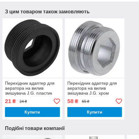
З цим товаром також замовляють
Перехідник адаптер для
Перехідник адаптер для
аератора на вилив
аератора на вилив
змішувача J.G. пластик
змішувача J.G. хром
М22 зовнішнє різьблення
метал М22 зовнішнє
21
58
₴
₴
24 ₴
65 ₴
на М24 зовнішнє
різьблення на М24
різьблення
зовнішнє різьблення
Купити
Купити
Подібні товари компанії