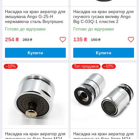
Насадка на кран аератор для
Насадка на кран аератор для
змішувача Ango G-25-H
гнучкого гусака виливу Ango
нержавіюча сталь Внутрішнє
Big C-03Q-1 пластик 2
різьблення М22 з гнучким
режими
Готово до відправки
Готово до відправки
шлангом
254
135
₴
₴
283 ₴
150 ₴
Купити
Купити
–10%
Топ продажів
–10%
Насадка на кран аератор для
Насадка на кран аератор для
змішувача та біде Ango М24
змішувача та біде Ango М24