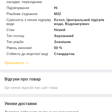
насадки, перехідника
Підсвічування
Ні
Різьбове з'єднання
М22
Сумісність з типом підігріву
Котел, Центральний підігрів
води
води, Водонагрівач
Стан
Новий
Тип потоку
Аерований
Тип різьби
Зовнішня
Рівень економії
50 %
Стійкість до жорсткої воді
Стандартна
Приховати
Відгуки про товар
Ще немає відгуків про цей товар
Умови доставки
Доставка здійснюється тільки по передоплаті.