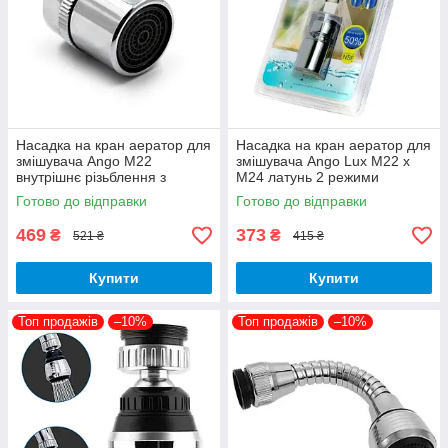
Насадка на кран аератор для
Насадка на кран аератор для
змішувача Ango М22
змішувача Ango Lux М22 х
внутрішнє різьблення з
М24 латунь 2 режими
регулюванням напору
поворотний з перехідником
Готово до відправки
Готово до відправки
469
373
₴
₴
521 ₴
415 ₴
Купити
Купити
Топ продажів
–10%
Топ продажів
–10%