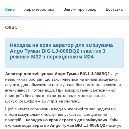
Опис
Характеристики
Відгуки про товар
Доставка
Опис
Насадка на кран аератор для змішувача
Ango Туман BIG LJ-008BQ2 пластик 3
режими М22 з перехідником М24
Аератор для змішувача Ango Туман BIG LJ-008BQ2 -
це
невеликий пристрій, що закріплюється на виливі змішувача і
служить для обмеження потоку води без помітного зниження
інтенсивності потоку води. При використанні сантехнічних
пристроїв без аераторів витрата води може досягати
шокуючої цифри – 15 літрів на хвилину.
Щоб знизити споживання води у квартирі та заощадити на
оплаті комунальних послуг, випускається спеціальний
пристрій –
насадка на кран аератор для змішувача
. Крім
економії води
аератор Ango Туман BIG LJ-008BQ2
насичує