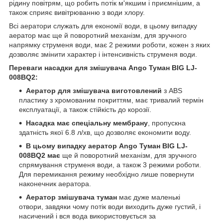
рідину повітрям, що робить потік м'якшим і приємнішим, а
також сприяє вивітрюванню з води хлору.
Всі аератори служать для економії води, в цьому випадку
аератор має ще й поворотний механізм, для зручного
напрямку струменя води, має 2 режими роботи, кожен з яких
дозволяє змінити характер і інтенсивність струменя води.
Переваги насадки для змішувача Ango Туман BIG LJ-
008BQ2:
Аератор для змішувача виготовлений
з ABS
пластику з хромованим покриттям, має тривалий термін
експлуатації, а також стійкість до корозії.
Насадка має спеціальну мембрану
, пропускна
здатність якої 6.8 л/хв, що дозволяє економити воду.
В цьому випадку аератор Ango Туман BIG LJ-
008BQ2 має
ще й поворотний механізм, для зручного
спрямування струменя води, а також 3 режими роботи.
Для перемикання режиму необхідно лише повернути
наконечник аератора.
Аератор змішувача туман
має дуже маленькі
отвори, завдяки чому потік води виходить дуже густий, і
насичений і вся вода використовується за