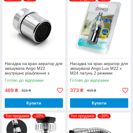
Насадка на кран аератор для
Насадка на кран аератор для
змішувача Ango М22
змішувача Ango Lux М22 х
внутрішнє різьблення з
М24 латунь 2 режими
регулюванням напору
поворотний з перехідником
Готово до відправки
Готово до відправки
469
373
₴
₴
521 ₴
415 ₴
Купити
Купити
Топ продажів
–10%
Топ продажів
–10%