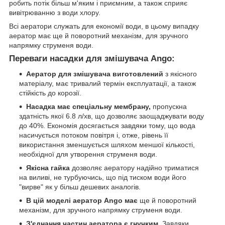
робить потік більш м'яким і приємним, а також сприяє
вивітрюванню з води хлору.
Всі аератори служать для економії води, в цьому випадку
аератор має ще й поворотний механізм, для зручного
напрямку струменя води.
Переваги насадки для змішувача Ango:
Аератор для змішувача виготовлений
з якісного
матеріалу, має тривалий термін експлуатації, а також
стійкість до корозії.
Насадка має спеціальну мембрану,
пропускна
здатність якої 6.8 л/хв, що дозволяє заощаджувати воду
до 40%. Економія досягається завдяки тому, що вода
насичується потоком повітря і, отже, рівень її
використання зменшується шляхом меншої кількості,
необхідної для утворення струменя води.
Якісна гайка
дозволяє аератору надійно триматися
на виливі, не турбуючись, що під тиском води його
"вирве" як у більш дешевих аналогів.
В цій моделі аератор Ango має
ще й поворотний
механізм, для зручного напрямку струменя води.
З'єднання частин аератора є гнучким.
Завдяки