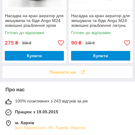
Насадка на кран аератор для
Насадка на кран аератор для
змішувача та біде Ango М24
змішувача та біде Ango М24
зовнішнє різьблення хром
зовнішнє різьблення латунь
латунь стоп режим
поворотний з перехідником
Готово до відправки
Готово до відправки
М22
275
90
₴
₴
306 ₴
100 ₴
Купити
Купити
Показати ще
Про нас
100% позитивних з 243 відгуків за рік
Працює з 19.05.2015
м. Харків
вул. Каринської, 46, Харків, Україна