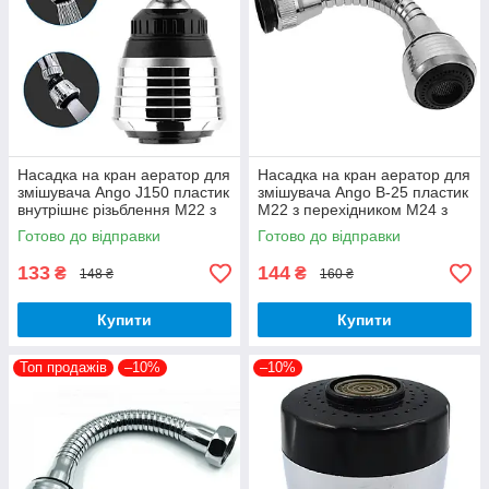
Насадка на кран аератор для
Насадка на кран аератор для
змішувача Ango J150 пластик
змішувача Ango В-25 пластик
внутрішнє різьблення М22 з
М22 з перехідником М24 з
перехідником на М24
гнучким шлангом
Готово до відправки
Готово до відправки
133
144
₴
₴
148 ₴
160 ₴
Купити
Купити
Топ продажів
–10%
–10%