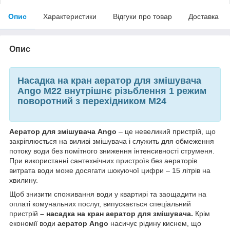
Опис
Характеристики
Відгуки про товар
Доставка
Опис
Насадка на кран аератор для змішувача
Ango М22 внутрішнє різьблення 1 режим
поворотний з перехідником М24
Аератор для змішувача Ango
– це невеликий пристрій, що
закріплюється на виливі змішувача і служить для обмеження
потоку води без помітного зниження інтенсивності струменя.
При використанні сантехнічних пристроїв без аераторів
витрата води може досягати шокуючої цифри – 15 літрів на
хвилину.
Щоб знизити споживання води у квартирі та заощадити на
оплаті комунальних послуг, випускається спеціальний
пристрій
– насадка на кран аератор для змішувача.
Крім
економії води
аератор Ango
насичує рідину киснем, що