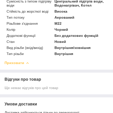
Сумісність з типом підігріву
Центральний підігрів води,
води
Водонагрівач, Котел
Стійкість до жорсткої воді
Висока
Тип потоку
Аерований
Різьбове з'єднання
М22
Колір
Чорний
Додаткові функції
Без додаткових функцій
Стан
Новий
Вид різьби (вхід/вихід)
Внутрішня/зовнішня
Тип різьби
Внутрішня
Приховати
Відгуки про товар
Ще немає відгуків про цей товар
Умови доставки
Доставка здійснюється тільки по передоплаті.