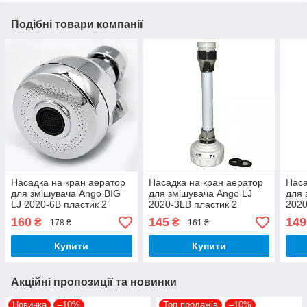
Подібні товари компанії
Насадка на кран аератор
Насадка на кран аератор
Наса
для змішувача Ango BIG
для змішувача Ango LJ
для 
LJ 2020-6В пластик 2
2020-3LВ пластик 2
2020
режиму М22 з
режиму М22 з
режи
160
145
149
₴
₴
178 ₴
161 ₴
перехідником М24
перехідником М24 гнучкий
пере
шланг
шла
Купити
Купити
Акційні пропозиції та новинки
Новинка
–10%
Топ продажів
–10%