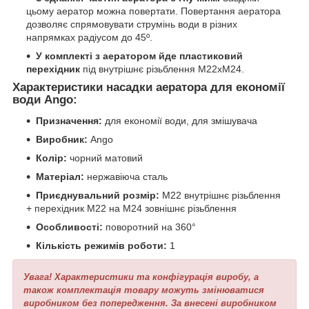
цьому аератор можна повертати. Повертання аератора
дозволяє спрямовувати струмінь води в різних
напрямках радіусом до 45º.
У комплекті з аератором йде пластиковий
перехідник
під внутрішнє різьблення М22хМ24.
Характеристики насадки аератора для економії
води Ango:
Призначення:
для економії води, для змішувача
Виробник:
Ango
Колір:
чорний матовий
Матеріал:
нержавіюча сталь
Приєднувальний розмір:
М22 внутрішнє різьблення
+ перехідник М22 на М24 зовнішнє різьблення
Особливості:
поворотний на 360°
Кількість режимів роботи:
1
Увага! Характеристики та конфігурація виробу, а
також комплектація товару можуть змінюватися
виробником без попередження. За внесені виробником