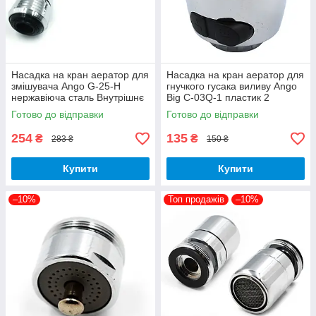
Насадка на кран аератор для
Насадка на кран аератор для
змішувача Ango G-25-H
гнучкого гусака виливу Ango
нержавіюча сталь Внутрішнє
Big C-03Q-1 пластик 2
різьблення М22 з гнучким
режими
Готово до відправки
Готово до відправки
шлангом
254
135
₴
₴
283 ₴
150 ₴
Купити
Купити
–10%
Топ продажів
–10%