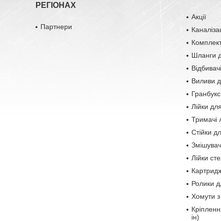
РЕГІОНАХ
Акції
Партнери
Каналіза
Комплект
Шланги д
Відбивач
Виливи д
Гранбукс
Лійки дл
Тримачі 
Стійки д
Змішувач
Лійки сте
Картридж
Ролики д
Хомути з
Кріплення
ін)