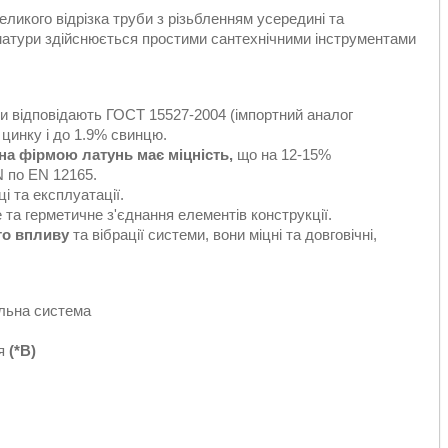
ликого відрізка труби з різьбленням усередині та
матури здійснюється простими сантехнічними інструментами
и відповідають ГОСТ 15527-2004 (імпортний аналог
 цинку і до 1.9% свинцю.
ена фірмою латунь має міцність,
що на 12-15%
 по EN 12165.
і та експлуатації.
та герметичне з'єднання елементів конструкції.
ого впливу
та вібрації системи, вони міцні та довговічні,
льна система
ня
(*В)