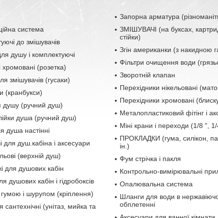
Запорна арматура (різноманіт
ційна система
ЗМІШУВАЧІ (на буксах, картри
стійки)
уючі до змішувачів
Згін американки (з накидною 
ля душу і комплектуючі
Фільтри очищення води (грязь
і хромовані (розетка)
Зворотній клапан
ля змішувачів (гусаки)
Перехідники нікельовані (мато
и (кранбукси)
Перехідники хромовані (блиску
я душу (ручний душ)
Металопластиковий фітінг і а
лійки душа (ручний душ)
Міні крани і переходи (1/8 ", 1/4
ля душа настінні
ПРОКЛАДКИ (гума, силікон, па
і для душ.кабіна і аксесуари
ін.)
льові (верхній душ)
Фум стрічка і пакля
і для душових кабін
Контрольно-вимірювальні при
ля душових кабін і гідробоксів
Опалювальна система
 гумою і шурупом (кріплення)
Шланги для води в нержавіюч
обплетенні
 сантехнічні (унітаз, мийка та
Аксесуари для ванної кімнати