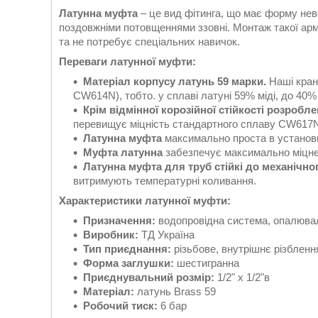
Латунна муфта
– це вид фітинга, що має форму неве
поздовжніми потовщеннями ззовні. Монтаж такої ар
та не потребує спеціальних навичок.
Переваги латунної муфти:
Матеріал корпусу латунь 59 марки.
Наші кран
CW614N), тобто. у сплаві латуні 59% міді, до 40%
Крім відмінної корозійної стійкості розробл
перевищує міцність стандартного сплаву CW617N
Латунна муфта
максимально проста в установц
Муфта латунна
забезпечує максимально міцне 
Латунна муфта для труб стійкі до механічн
витримують температурні коливання.
Характеристики латунної муфти:
Призначення:
водопровідна система, опалюва
Виробник:
ТД Україна
Тип приєднання:
різьбове, внутрішнє різблен
Форма заглушки:
шестигранна
Приєднувальний розмір:
1/2" х 1/2"в
Матеріал:
латунь Brass 59
Робочий тиск:
6 бар