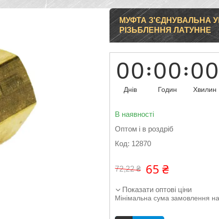
МУФТА З'ЄДНУВАЛЬНА У
РІЗЬБЛЕННЯ ЛАТУННЕ
0
0
0
0
0
0
Днів
Годин
Хвилин
В наявності
Оптом і в роздріб
Код:
12870
65 ₴
72,22 ₴
Показати оптові ціни
Мінімальна сума замовлення на