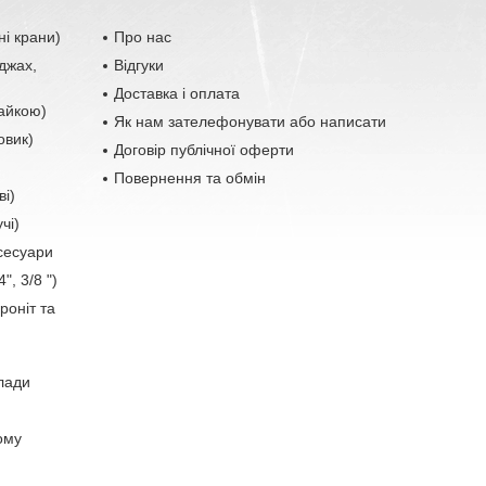
ні крани)
Про нас
джах,
Відгуки
Доставка і оплата
гайкою)
Як нам зателефонувати або написати
овик)
Договір публічної оферти
Повернення та обмін
ві)
чі)
ксесуари
", 3/8 ")
роніт та
лади
ому