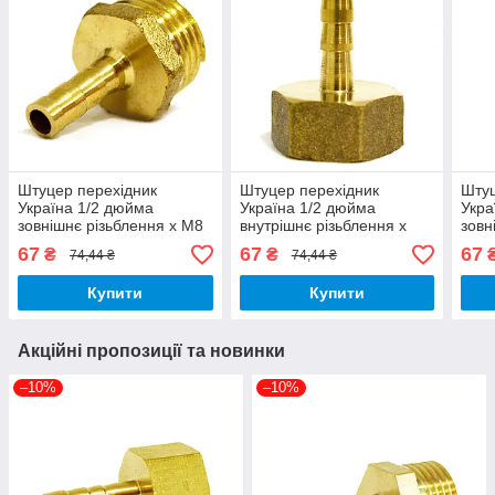
Штуцер перехідник
Штуцер перехідник
Штуц
Україна 1/2 дюйма
Україна 1/2 дюйма
Укра
зовнішнє різьблення х М8
внутрішнє різьблення х
зовн
мм латунь
М10 мм латунь
мм л
67
67
67
₴
₴
74,44 ₴
74,44 ₴
Купити
Купити
Акційні пропозиції та новинки
–10%
–10%