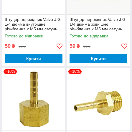
Штуцер перехідник Valve J.G.
Штуцер перехідник Valve J.G.
1/4 дюйма внутрішнє
1/4 дюйма зовнішнє
різьблення х М5 мм латунь
різьблення х М5 мм латунь
Готово до відправки
Готово до відправки
59
59
₴
₴
65 ₴
65 ₴
Купити
Купити
–10%
–10%