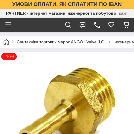
УМОВИ ОПЛАТИ. ЯК СПЛАТИТИ ПО IBAN
PARTNЁR - інтернет магазин інженерної та побутової сантех
Сантехніка торгових марок ANGO і Valve J.G.
Інженерна
–10%