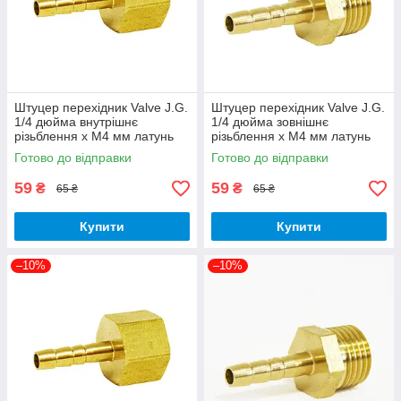
Штуцер перехідник Valve J.G.
Штуцер перехідник Valve J.G.
1/4 дюйма внутрішнє
1/4 дюйма зовнішнє
різьблення х М4 мм латунь
різьблення х М4 мм латунь
Готово до відправки
Готово до відправки
59
59
₴
₴
65 ₴
65 ₴
Купити
Купити
–10%
–10%