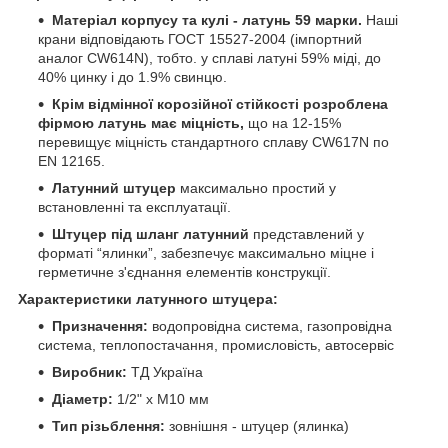
Матеріал корпусу та кулі - латунь 59 марки.
Наші
крани відповідають ГОСТ 15527-2004 (імпортний
аналог CW614N), тобто. у сплаві латуні 59% міді, до
40% цинку і до 1.9% свинцю.
Крім відмінної корозійної стійкості розроблена
фірмою латунь має міцність,
що на 12-15%
перевищує міцність стандартного сплаву CW617N по
EN 12165.
Латунний штуцер
максимально простий у
встановленні та експлуатації.
Штуцер під шланг латунний
представлений у
форматі “ялинки”, забезпечує максимально міцне і
герметичне з'єднання елементів конструкції.
Характеристики латунного штуцера:
Призначення:
водопровідна система, газопровідна
система, теплопостачання, промисловість, автосервіс
Виробник:
ТД Україна
Діаметр:
1/2" х М10 мм
Тип різьблення:
зовнішня - штуцер (ялинка)