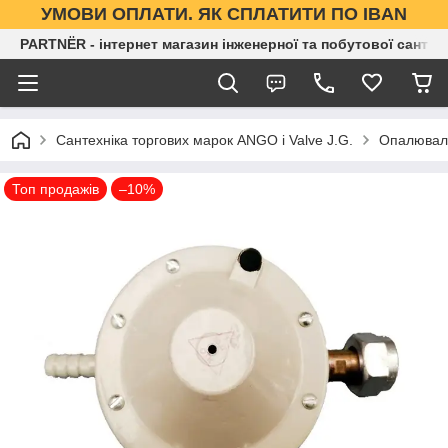
УМОВИ ОПЛАТИ. ЯК СПЛАТИТИ ПО IBAN
PARTNЁR - інтернет магазин інженерної та побутової сантех
Сантехніка торгових марок ANGO і Valve J.G.
Опалювал
Топ продажів
–10%