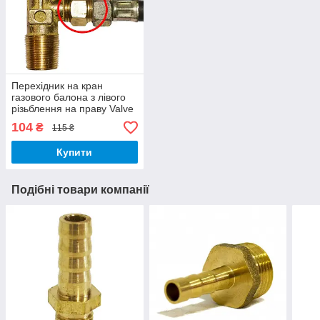
Перехідник на кран
газового балона з лівого
різьблення на праву Valve
J.G. 1/2 зовнішня х 21,8
104
₴
115 ₴
мм внутрішня
Купити
Подібні товари компанії