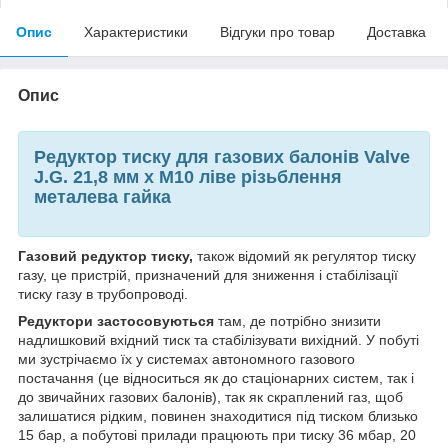
Опис
Характеристики
Відгуки про товар
Доставка
Опис
Редуктор тиску для газових балонів Valve
J.G. 21,8 мм х М10 ліве різьблення
металева гайка
Газовий редуктор тиску,
також відомий як регулятор тиску
газу, це пристрій, призначений для зниження і стабілізації
тиску газу в трубопроводі.
Редуктори застосовуються
там, де потрібно знизити
надлишковий вхідний тиск та стабілізувати вихідний. У побуті
ми зустрічаємо їх у системах автономного газового
постачання (це відноситься як до стаціонарних систем, так і
до звичайних газових балонів), так як скраплений газ, щоб
залишатися рідким, повинен знаходитися під тиском близько
15 бар, а побутові прилади працюють при тиску 36 мбар, 20