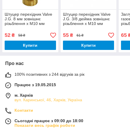
Штуцер перехідник Valve
Штуцер перехідник Valve
Загл
J.G. 8 мм зовнішнє
J.G. 3/8 дюйма зовнішнє
газо
різьблення х М10 мм
різьблення х М10 мм
різь
латунь
латунь
різь
х 1,
52
55
65
₴
₴
58 ₴
61 ₴
Купити
Купити
Про нас
100% позитивних з 244 відгуків за рік
Працює з 19.05.2015
м. Харків
вул. Каринської, 46, Харків, Україна
Контакти
Сьогодні працює з 09:00 до 18:00
Показати весь графік роботи