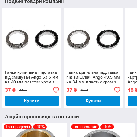
Подібні товари компанії
Гайка кріпильна підставка
Гайка кріпильна підставка
Гайк
під змішувач Ango 53,5 мм
під змішувач Ango 49,5 мм
карт
на 40 мм пластик хром з
на 34 мм пластик хром з
Ango
гумкою
гумкою
37
37
48
₴
₴
41 ₴
41 ₴
Купити
Купити
Акційні пропозиції та новинки
Топ продажів
–10%
Топ продажів
–10%