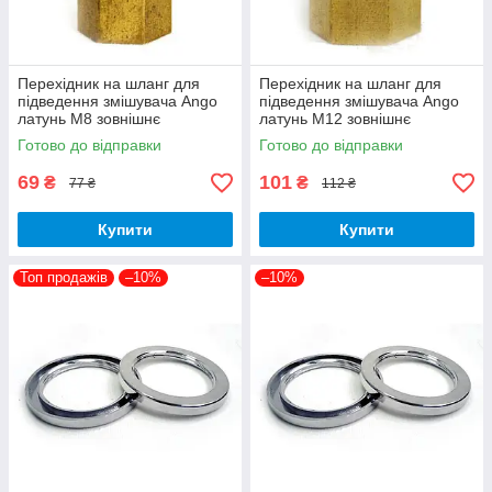
Перехідник на шланг для
Перехідник на шланг для
підведення змішувача Ango
підведення змішувача Ango
латунь М8 зовнішнє
латунь М12 зовнішнє
різьблення на М10 внутрішнє
різьблення на М10 внутрішнє
Готово до відправки
Готово до відправки
різьблення крок 1
різьблення крок 1
69
101
₴
₴
77 ₴
112 ₴
Купити
Купити
Топ продажів
–10%
–10%