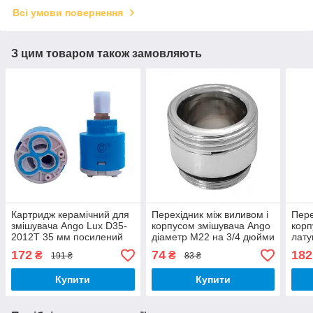
Всі умови повернення
З цим товаром також замовляють
Картридж керамічний для
Перехідник між виливом і
Пере
змішувача Ango Lux D35-
корпусом змішувача Ango
корп
2012T 35 мм посилений
діаметр М22 на 3/4 дюйми
лату
латунний шток
дрібне різьблення крок 1
дюйм
172
74
182
₴
₴
191 ₴
83 ₴
крок
Купити
Купити