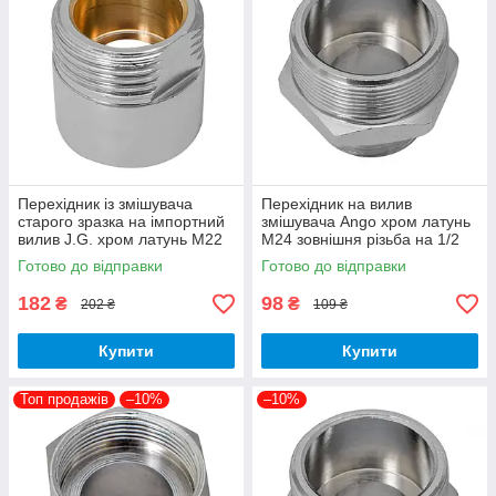
Перехідник із змішувача
Перехідник на вилив
старого зразка на імпортний
змішувача Ango хром латунь
вилив J.G. хром латунь М22
М24 зовнішня різьба на 1/2
внутрішнє різьблення на 3/4
дюйма зовнішнє різблення
Готово до відправки
Готово до відправки
дюйма
182
98
₴
₴
202 ₴
109 ₴
Купити
Купити
Топ продажів
–10%
–10%