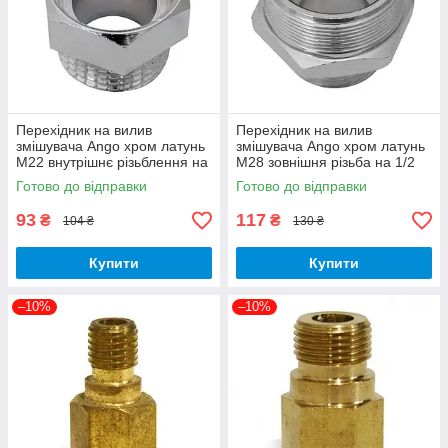
Перехідник на вилив
Перехідник на вилив
змішувача Ango хром латунь
змішувача Ango хром латунь
М22 внутрішнє різьблення на
М28 зовнішня різьба на 1/2
1/2 дюйма зовнішнє
дюйма зовнішнє різблення
Готово до відправки
Готово до відправки
різьблення
93
117
₴
₴
104 ₴
130 ₴
Купити
Купити
–10%
–10%