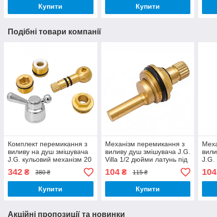
Купити
Купити
Подібні товари компанії
Комплект перемикання з
Механізм перемикання з
Меха
виливу на душ змішувача
виливу душ змішувача J.G.
вили
J.G. кульовий механізм 20
Villa 1/2 дюйми латунь під
J.G.
шліців латунь
шліц
18 м
342
104
104
₴
₴
380 ₴
115 ₴
Купити
Купити
Акційні пропозиції та новинки