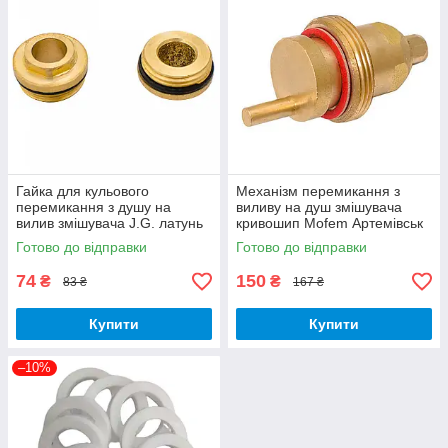
Гайка для кульового
Механізм перемикання з
перемикання з душу на
виливу на душ змішувача
вилив змішувача J.G. латунь
кривошип Mofem Артемівськ
різьба 26 мм латунь
Готово до відправки
Готово до відправки
74
150
₴
₴
83 ₴
167 ₴
Купити
Купити
–10%