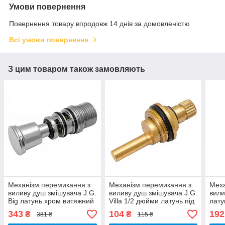
Умови повернення
Повернення товару впродовж 14 днів за домовленістю
Всі умови повернення
З цим товаром також замовляють
Механізм перемикання з
Механізм перемикання з
Меха
виливу душ змішувача J.G.
виливу душ змішувача J.G.
вили
Big латунь хром витяжний
Villa 1/2 дюйми латунь під
лату
фіксатор
шліц
фікс
343
104
192
₴
₴
381 ₴
115 ₴