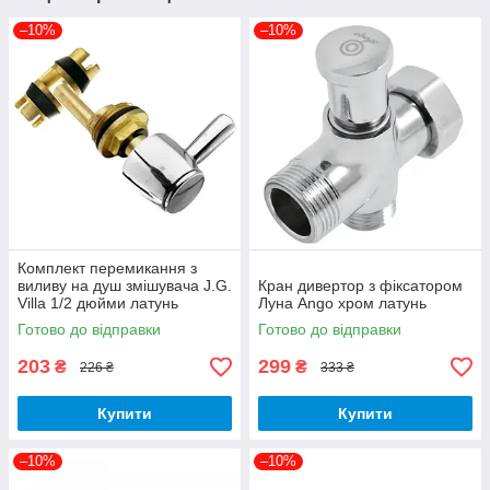
–10%
–10%
Комплект перемикання з
виливу на душ змішувача J.G.
Кран дивертор з фіксатором
Villa 1/2 дюйми латунь
Луна Ango хром латунь
кульовий механізм
Готово до відправки
Готово до відправки
203
299
₴
₴
226 ₴
333 ₴
Купити
Купити
–10%
–10%