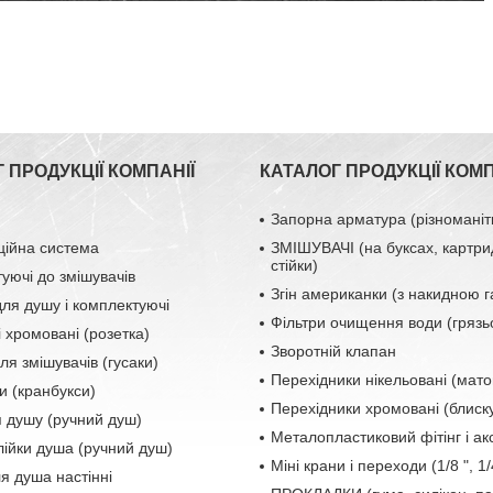
 ПРОДУКЦІЇ КОМПАНІЇ
КАТАЛОГ ПРОДУКЦІЇ КОМП
Запорна арматура (різноманіт
ційна система
ЗМІШУВАЧІ (на буксах, картри
стійки)
уючі до змішувачів
Згін американки (з накидною 
ля душу і комплектуючі
Фільтри очищення води (грязь
і хромовані (розетка)
Зворотній клапан
ля змішувачів (гусаки)
Перехідники нікельовані (мато
и (кранбукси)
Перехідники хромовані (блиску
я душу (ручний душ)
Металопластиковий фітінг і а
лійки душа (ручний душ)
Міні крани і переходи (1/8 ", 1/4
ля душа настінні