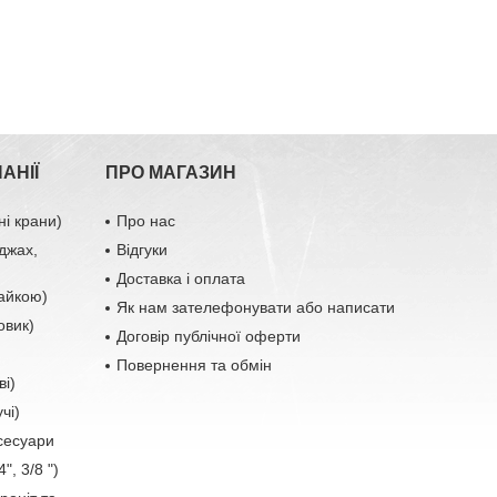
АНІЇ
ПРО МАГАЗИН
ні крани)
Про нас
джах,
Відгуки
Доставка і оплата
гайкою)
Як нам зателефонувати або написати
овик)
Договір публічної оферти
Повернення та обмін
ві)
чі)
ксесуари
", 3/8 ")