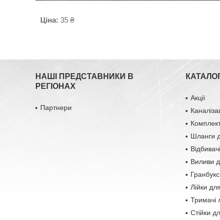
Ціна:
35 ₴
НАШІ ПРЕДСТАВНИКИ В
КАТАЛОГ
РЕГІОНАХ
Акції
Партнери
Каналіза
Комплект
Шланги д
Відбивач
Виливи д
Гранбукс
Лійки дл
Тримачі 
Стійки д