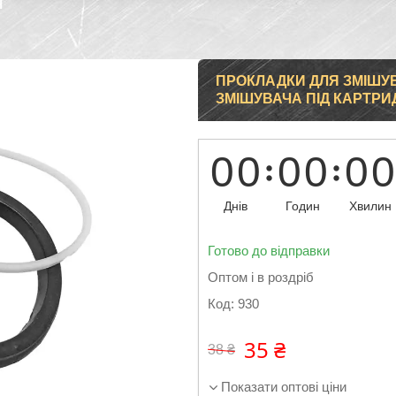
Н
ПРОКЛАДКИ ДЛЯ ЗМІШУ
ЗМІШУВАЧА ПІД КАРТРИ
0
0
0
0
0
0
Днів
Годин
Хвилин
Готово до відправки
Оптом і в роздріб
Код:
930
35 ₴
38 ₴
Показати оптові ціни