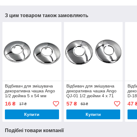
З цим товаром також замовляють
Відбивач для змішувача
Відбивач для змішувача
Відб
декоративна чашка Ango
декоративна чашка Ango
деко
1/2 дюйма 5 х 54 мм
QJ-01 1/2 дюйми 4 х 71
D-18
нержавіюча сталь
мм латунь 1 штука
мм л
16
57
47
₴
₴
17 ₴
63 ₴
Купити
Купити
Подібні товари компанії