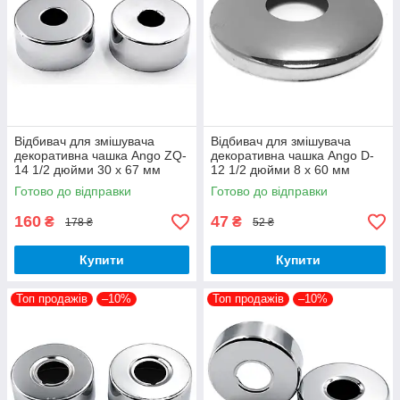
Відбивач для змішувача
Відбивач для змішувача
декоративна чашка Ango ZQ-
декоративна чашка Ango D-
14 1/2 дюйми 30 х 67 мм
12 1/2 дюйми 8 х 60 мм
нержавіюча сталь
латунь 1 штука
Готово до відправки
Готово до відправки
160
47
₴
₴
178 ₴
52 ₴
Купити
Купити
Топ продажів
–10%
Топ продажів
–10%