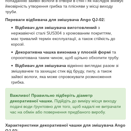
попаданню зайвої вологи в отвори в стіні і як наслідок знижує
ймовірність утворення грибка та плісняви у місці виходу
труби.
Переваги відбивача для змішувача Ango QJ-02:
Відбивач для змішувача виготовлений
з
нержавіючої сталі SUS304 з хромованим покриттям,
має тривалий термін експлуатації, а також стійкість до
корозії.
Декоративна чашка виконана у плоскій формі
та
спроєктована таким чином, щоб щільно обхопити трубу.
Відбивач для змішувача
відмінно виглядає разом зі
змішувачем та захищає стик від бруду, пилу, а також
зайвої вологи, яка може спровокувати розмноження
грибка.
Важливо! Правильно підберіть діаметр
декоративної чашки.
Підійдіть до виміру місця виходу
подачі води ґрунтовно для того, щоб надалі не витрачати
час на обмін або повернення придбаного виробу.
Характеристики декоративної чашки для змішувача Ango
QJ-02: