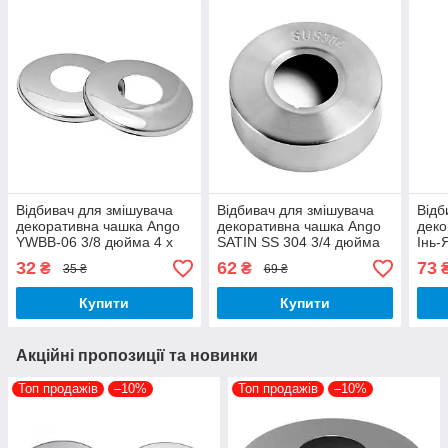
Відбивач для змішувача
Відбивач для змішувача
Відб
декоративна чашка Ango
декоративна чашка Ango
деко
YWBB-06 3/8 дюйма 4 х
SATIN SS 304 3/4 дюйма
Інь-
42 мм нержавіюча сталь
19 х 60 мм нержавіюча
мм н
32
62
73
₴
₴
35 ₴
69 ₴
сталь
Купити
Купити
Акційні пропозиції та новинки
Топ продажів
–10%
Топ продажів
–10%