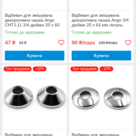
Відбивач для змішувача
Відбивач для змішувача
декоративна чашка Ango
декоративна чашка Ango 3/4
CHTJ-11 3/4 дюйми 20 х 60
дюйми 20 х 64 мм латунь
мм латунь 1 штука
пара
Готово до відправки
Готово до відправки
47
90
₴
₴/пара
52 ₴
100 ₴/пара
Купити
Купити
Топ продажів
–10%
Топ продажів
–10%
Відбивач для змішувача
Відбивач для змішувача