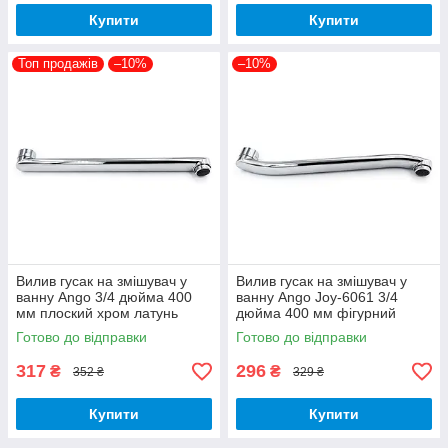
Купити
Купити
Топ продажів
–10%
–10%
Вилив гусак на змішувач у
Вилив гусак на змішувач у
ванну Ango 3/4 дюйма 400
ванну Ango Joy-6061 3/4
мм плоский хром латунь
дюйма 400 мм фігурний
хром латунь
Готово до відправки
Готово до відправки
317
296
₴
₴
352 ₴
329 ₴
Купити
Купити