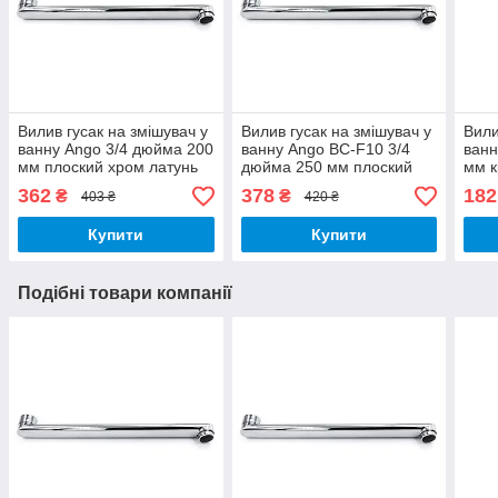
Вилив гусак на змішувач у
Вилив гусак на змішувач у
Вили
ванну Ango 3/4 дюйма 200
ванну Ango BC-F10 3/4
ванн
мм плоский хром латунь
дюйма 250 мм плоский
мм к
хром латунь
нерж
362
378
182
₴
₴
403 ₴
420 ₴
Купити
Купити
Подібні товари компанії