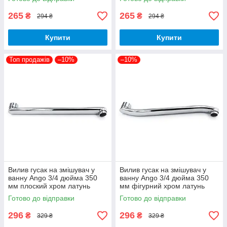
265
265
₴
₴
294 ₴
294 ₴
Купити
Купити
Топ продажів
–10%
–10%
Вилив гусак на змішувач у
Вилив гусак на змішувач у
ванну Ango 3/4 дюйма 350
ванну Ango 3/4 дюйма 350
мм плоский хром латунь
мм фігурний хром латунь
Готово до відправки
Готово до відправки
296
296
₴
₴
329 ₴
329 ₴