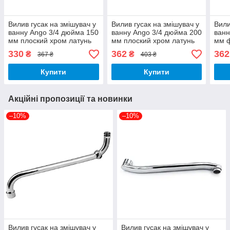
Вилив гусак на змішувач у
Вилив гусак на змішувач у
Вили
ванну Ango 3/4 дюйма 150
ванну Ango 3/4 дюйма 200
ванн
мм плоский хром латунь
мм плоский хром латунь
мм ф
330
362
362
₴
₴
367 ₴
403 ₴
Купити
Купити
Акційні пропозиції та новинки
–10%
–10%
Вилив гусак на змішувач у
Вилив гусак на змішувач у