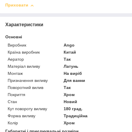
Приховати
Характеристики
Основні
Виробник
Ango
Країна виробник
Китай
Аератор
Так
Матеріал виливу
Латунь
Монтаж
На виріб
Призначення виливу
Для ванни
Поворотний вилив
Так
Покриття
Хром
Стан
Новий
Кут повороту виливу
180 град.
Форма виливу
Традиційна
Колір
Хром
Габаритні і приєднувальні розміри