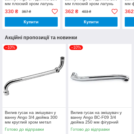
мм плоский хром латунь
мм плоский хром латунь
мм ф
330
362
362
₴
₴
367 ₴
403 ₴
Купити
Купити
Акційні пропозиції та новинки
–10%
–10%
Вилив гусак на змішувач у
Вилив гусак на змішувач у
ванну Ango 3/4 дюйма 300
ванну Ango BC-F09 3/4
мм круглий хром метал
дюйма 250 мм фігурний
хром латунь
Готово до відправки
Готово до відправки