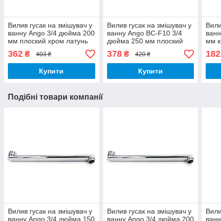
Вилив гусак на змішувач у
Вилив гусак на змішувач у
Вили
ванну Ango 3/4 дюйма 200
ванну Ango BC-F10 3/4
ванн
мм плоский хром латунь
дюйма 250 мм плоский
мм к
хром латунь
нерж
362
378
182
₴
₴
403 ₴
420 ₴
Купити
Купити
Подібні товари компанії
Вилив гусак на змішувач у
Вилив гусак на змішувач у
Вили
ванну Ango 3/4 дюйма 150
ванну Ango 3/4 дюйма 200
ванн