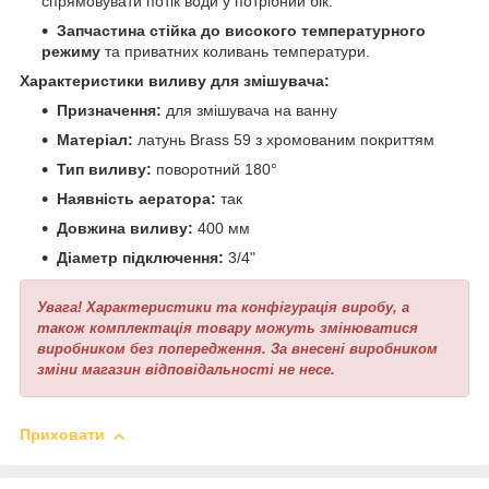
спрямовувати потік води у потрібний бік.
Запчастина стійка до високого температурного
режиму
та приватних коливань температури.
Характеристики виливу для змішувача:
Призначення:
для змішувача на ванну
Матеріал:
латунь Brass 59 з хромованим покриттям
Тип виливу:
поворотний 180°
Наявність аератора:
так
Довжина виливу:
400 мм
Діаметр підключення:
3/4"
Увага! Характеристики та конфігурація виробу, а
також комплектація товару можуть змінюватися
виробником без попередження. За внесені виробником
зміни магазин відповідальності не несе.
Приховати