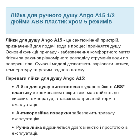
Лійка для ручного душу Ango А15 1/2
дюйми ABS пластик хром 5 режимів
Лійки для душу Ango А15
- це сантехнічний пристрій,
призначений для подачі води в процесі прийняття душу.
Основні функції приладу - забезпечення комфортного миття
гігієни за рахунок рівномірного розподілу струменів води по
поверхні тіла. Сучасні моделі дозволяють варіювати натиск,
температуру та режим водного потоку.
Переваги лійки для душу Ango А15:
Лійка для душу виготовлена
з ударостійкого
ABS*
пластику
з хромованим покриттям, має стійкість до
високих температур, а також має тривалий термін
експлуатації.
Антикорозійна поверхня
забезпечить тривалу
експлуатацію.
Ручна лійка
відрізняється довговічністю і простотою в
експлуатації.