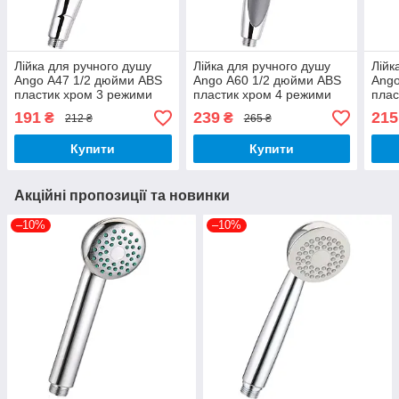
Лійка для ручного душу
Лійка для ручного душу
Лійк
Ango А47 1/2 дюйми ABS
Ango А60 1/2 дюйми ABS
Ango
пластик хром 3 режими
пластик хром 4 режими
плас
191
239
215
₴
₴
212 ₴
265 ₴
Купити
Купити
Акційні пропозиції та новинки
–10%
–10%