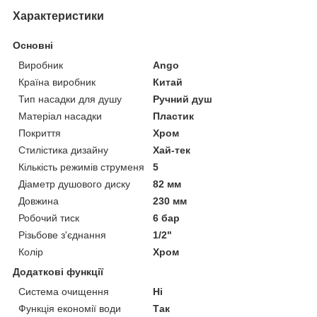
Характеристики
Основні
Виробник
Ango
Країна виробник
Китай
Тип насадки для душу
Ручний душ
Матеріал насадки
Пластик
Покриття
Хром
Стилістика дизайну
Хай-тек
Кількість режимів струменя
5
Діаметр душового диску
82 мм
Довжина
230 мм
Робочий тиск
6 бар
Різьбове з'єднання
1/2"
Колір
Хром
Додаткові функції
Система очищення
Ні
Функція економії води
Так