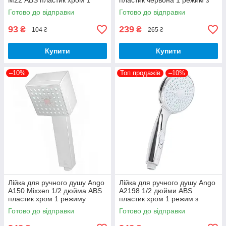
М22 ABS пластик хром 1
пластик червона 1 режим з
режим
кнопкою Стоп
Готово до відправки
Готово до відправки
93
239
₴
₴
104 ₴
265 ₴
Купити
Купити
–10%
Топ продажів
–10%
Лійка для ручного душу Ango
Лійка для ручного душу Ango
А150 Mixxen 1/2 дюйма ABS
А2198 1/2 дюйми ABS
пластик хром 1 режиму
пластик хром 1 режим з
поворотна
кнопкою Стоп
Готово до відправки
Готово до відправки