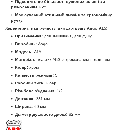
Підходить до більшості душових шлангів з
різьбленням 1/2".
Має сучасний стильний дизайн та ергономічну
ручку.
Характеристики ручної лійки для душу Ango А15:
Призначення:
для змішувача, для душу
Виробник:
Ango
Модель:
А15
Матеріал:
пластик ABS із хромованим покриттям
Колір:
хром
Кількість режимів:
5
Робочий тиск:
6 бар
Різьбове з'єднання:
1/2"
Довжина:
231 мм
Ширина:
60 мм
Діаметр душового диска:
82 мм