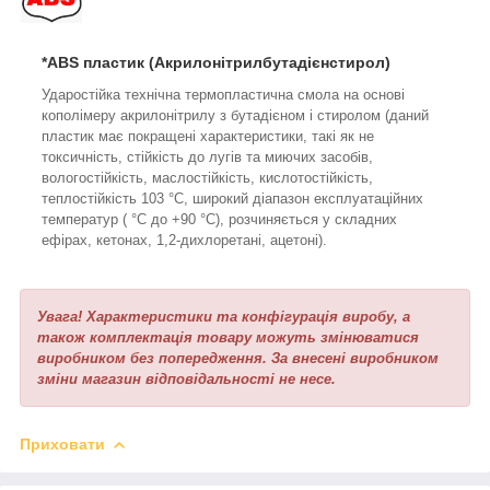
*ABS пластик (Акрилонітрилбутадієнстирол)
Ударостійка технічна термопластична смола на основі
кополімеру акрилонітрилу з бутадієном і стиролом (даний
пластик має покращені характеристики, такі як не
токсичність, стійкість до лугів та миючих засобів,
вологостійкість, маслостійкість, кислотостійкість,
теплостійкість 103 °C, широкий діапазон експлуатаційних
температур ( °C до +90 °C), розчиняється у складних
ефірах, кетонах, 1,2-дихлоретані, ацетоні).
Увага! Характеристики та конфігурація виробу, а
також комплектація товару можуть змінюватися
виробником без попередження. За внесені виробником
зміни магазин відповідальності не несе.
Приховати