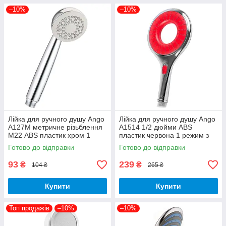
–10%
–10%
Лійка для ручного душу Ango
Лійка для ручного душу Ango
А127М метричне різьблення
А1514 1/2 дюйми ABS
М22 ABS пластик хром 1
пластик червона 1 режим з
режим
кнопкою Стоп
Готово до відправки
Готово до відправки
93
239
₴
₴
104 ₴
265 ₴
Купити
Купити
Топ продажів
–10%
–10%