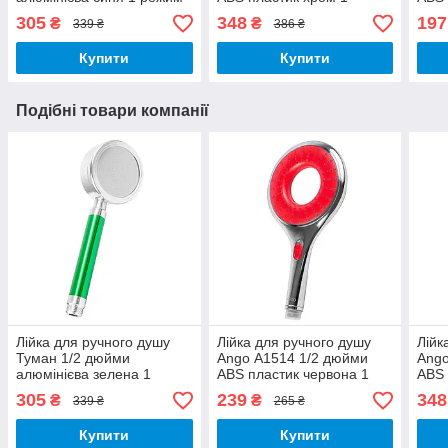
розбірна з фільтром
режим з кнопкою Стоп
реж
305
348
197
₴
₴
339 ₴
386 ₴
Купити
Купити
Подібні товари компанії
Лійка для ручного душу
Лійка для ручного душу
Лійк
Туман 1/2 дюйми
Ango А1514 1/2 дюйми
Ango
алюмінієва зелена 1
ABS пластик червона 1
ABS 
режим розбірна з
режим з кнопкою Стоп
режи
305
239
348
₴
₴
339 ₴
265 ₴
фільтром
Купити
Купити