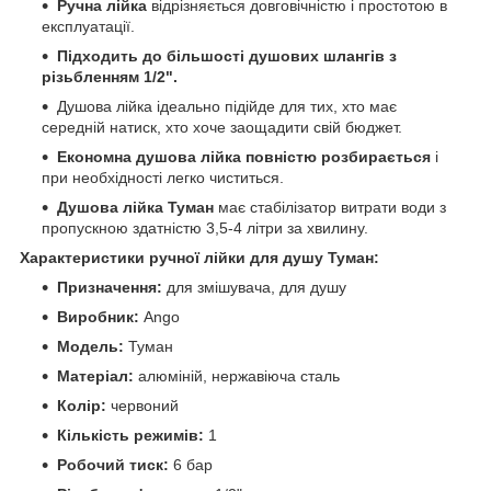
Ручна лійка
відрізняється довговічністю і простотою в
експлуатації.
Підходить до більшості душових шлангів з
різьбленням 1/2".
Душова лійка ідеально підійде для тих, хто має
середній натиск, хто хоче заощадити свій бюджет.
Економна душова лійка повністю розбирається
і
при необхідності легко чиститься.
Душова лійка Туман
має стабілізатор витрати води з
пропускною здатністю 3,5-4 літри за хвилину.
Характеристики ручної лійки для душу Туман:
Призначення:
для змішувача, для душу
Виробник:
Ango
Модель:
Туман
Матеріал:
алюміній, нержавіюча сталь
Колір:
червоний
Кількість режимів:
1
Робочий тиск:
6 бар