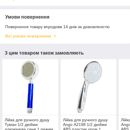
Умови повернення
Повернення товару впродовж 14 днів за домовленістю
Всі умови повернення
З цим товаром також замовляють
Лійка для ручного душу
Лійка для ручного душу
Лійк
Туман 1/2 дюйми
Ango А2198 1/2 дюйми
Ango
алюмінієва синя 1 режим
ABS пластик хром 1
ABS 