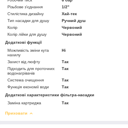
Різьбове з'єднання
1/2"
Стилістика дизайну
Хай-тек
Тип насадки для душу
Ручний душ
Колір
Червоний
Колір лійки для душу
Червоний
Додаткові функції
Можливість зміни кута
Ні
нахилу
Захист від люфту
Так
Підходить для проточних
Так
водонагрівачів
Система очищення
Так
Функція економії води
Так
Додаткові характеристики фільтра-насадки
Заміна картриджа
Так
Приховати