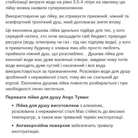
стабілізації витрати води на рівні 3,5-4 літри на хвилину цю
лійку можна назвати суперекономною.
Використовуючи цю лійку, ви отримуєте приємний, ніжний та
комфортний тропічний душ, який допомагає зняти втому.
Ця економна душова лійка ідеально підійде для тих, у кого
середній натиск, хто хоче заощадити свій бюджет, природні
ресурси (воду, електрику чи газ - під час підігріву води), у кого
в приватному будинку є зливна яма або просто люблять
приймати ніжний душ, що розслаблює. . Душова лійка для
економії води має дуже маленькі отвори, завдяки чому потік
води виходить дуже густий і насичений і вся вода
використовується за призначенням. Розсіювач води для душу
зроблений з нержавіючої сталі, тому він не схильний до
корозії. Економна душова лійка повністю розбирається і при
необхідності легко чиститься.
Переваги лійки для душу Ango Туман:
Лійка для душу виготовлена
з алюмінію,
розсіювача з нержавіючої сталі.Має стійкість до високих
температур, а також має тривалий термін експлуатації.
Антикорозійна поверхня
забезпечить тривалу
експлуатацію.