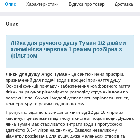
Опис
Характеристики
Відгуки про товар
Доставка
Опис
Лійка для ручного душу Туман 1/2 дюйми
алюмінієва червона 1 режим розбірна з
фільтром
Лійки для душу Ango Туман
- це сантехнічний пристрій,
призначений для подачі води в процесі прийняття душу.
Основні функції приладу - забезпечення комфортного миття
гігієни за рахунок рівномірного розподілу струменів води по
поверхні тіла. Сучасні моделі дозволяють варіювати натиск,
температуру та режим водного потоку.
Пропускна здатність звичайної лійки від 12 до 18 літрів за
хвилину, і це залежить від тиску в системі подачі води. Душова
лійка Туман має стабілізатор витрати води з пропускною
здатністю 3,5-4 літри на хвилину. Завдяки невеликому
діаметру розсіювача для душу, дуже маленьких отворів та