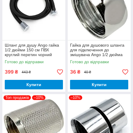
Шланг для душу Ango гайка
Гайка для душового шланга
1/2 дюйми 150 см ПВХ
для підключення до
круглий перетин чорний
змішувача Ango 1/2 дюйма
хром латунь
Готово до відправки
Готово до відправки
399
36
₴
₴
443 ₴
40 ₴
Купити
Купити
Топ продажів
–10%
–10%