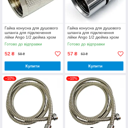
Гайка конусна для душового
Гайка конусна для душового
шланга для підключення
шланга для підключення
лійки Ango 1/2 дюйма хром
лійки Ango 1/2 дюйма хром
латунь рифлена
латунь посилена з ризинкою
Готово до відправки
Готово до відправки
52
57
₴
₴
58 ₴
63 ₴
Купити
Купити
–10%
–10%