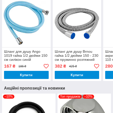
Шланг для душу Ango
Шланг для душу Brnou
Шлан
1019 гайка 1/2 дюйми 150
гайка 1/2 дюйми 150 - 230
акри
см силікон синій
см пружинно розтяжний
110 
нержавіюча сталь
см в
167
382
280
₴
₴
186 ₴
425 ₴
посилений
лату
Купити
Купити
Акційні пропозиції та новинки
–10%
Топ продажів
–10%