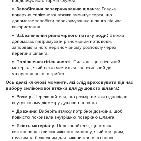
продовжує його термін служби.
Запобігання перекручуванню шланга:
Гладка
поверхня силіконової втяжки зменшує тертя, що
допомагає запобігти перекручуванню шланга під час
використання.
Забезпечення рівномірного потоку води:
Втяжка
допомагає підтримувати рівномірний потік води,
запобігаючи його нерівномірному розподілу через
перегини шланга.
Поліпшення гігієнічності:
Силікон - це гігієнічний
матеріал, який легко чиститься і не схильний до
утворення цвілі та грибка.
Ось деякі ключові моменти, які слід враховувати під час
вибору силіконової втяжки для душового шланга:
Розмір:
Переконайтеся, що розмір втяжки відповідає
внутрішньому діаметру душового шланга.
Довжина:
Виберіть втяжку потрібної довжини, щоб
повністю покривала внутрішню поверхню шланга.
Якість матеріалу:
Переконайтеся, що втяжка
виготовлена ​​із високоякісного силікону, який є міцним,
гнучким та безпечним для використання з водою.