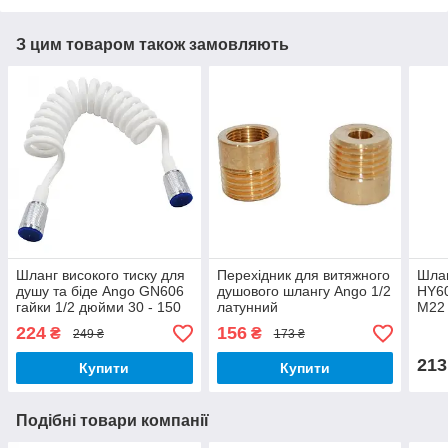
З цим товаром також замовляють
Шланг високого тиску для
Перехідник для витяжного
Шлан
душу та біде Ango GN606
душового шлангу Ango 1/2
HY60
гайки 1/2 дюйми 30 - 150
латунний
М22 
см ПВХ латунні гайки
обпл
224
156
₴
₴
249 ₴
173 ₴
посилений
213
Купити
Купити
Подібні товари компанії