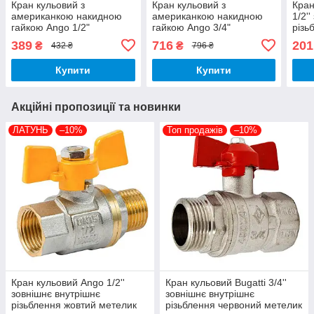
Кран кульовий з
Кран кульовий з
Кран
американкою накидною
американкою накидною
1/2'
гайкою Ango 1/2"
гайкою Ango 3/4"
різь
внутрішнє зовнішнє
внутрішнє зовнішнє
мете
389
716
201
₴
₴
432 ₴
796 ₴
різьблення червоний
різьблення червоний
метелик латунь PN 40
метелик латунь PN 40
Купити
Купити
Акційні пропозиції та новинки
ЛАТУНЬ
–10%
Топ продажів
–10%
Кран кульовий Ango 1/2''
Кран кульовий Bugatti 3/4''
зовнішнє внутрішнє
зовнішнє внутрішнє
різьблення жовтий метелик
різьблення червоний метелик