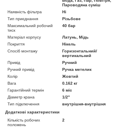
Вода, Газ, Пар, Повітря,
Пароводяна суміш
Наявність фільтра
Ні
Тип приєднання
Різьбове
Максимальний робочий
40 бар
тиск
Матеріал корпусу
Латунь, Мідь
Покриття
Нікель
Спосіб монтажу
Горизонтальний/
вертикальний
Привід
Ручний
Ручний привід
Ручка метелик
Колір
Жовтий
Вага
0.162 кг
Гарантійний термін
6 міс
Діаметр крана
1/2"
Тип підключення
внутрішня-внутрішня
Додаткові характеристики
Кількість робочих
2
положень