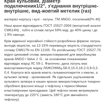
Кран кульовий, діаметр
подключения1/2", з'єднання внутрішнє-
внутрішнє, вид-жовтий метелик (газ)
матеріал корпусу і кулі - латунь. ТМ ANGO, посилений(Pn 40)
Наші крани відповідають ГОСТ 15527-2004 (імпортний аналог
CW614N) , тобто в сплаві латуні 59% міді, до 40% цинку і до
1.9% свинцю.
Крім відмінної корозійної стійкості розроблена фірмою латунь
володіє міцністю, на 12-15% перевищує міцність стандартного
сплаву CW617N по EN 12165. По російському ГОСТ 15527-70
мідно-цинковий сплав, використовуваний для виробництва
кранів ANGO і Valve J. G., за основними показниками
відповідає марці ЛС 59-1. Фактично, дана латунь має
внесортаментную марку ЛАЖСНКМц-58-0,15-0,18-2-0,8-0,2-
0,4. Корпуси всіх кранів мають гальванопокриття з нікелю, а
кульової затвор - хромований. Як сідельних ущільнювачів
кульового затвора в наших кранах використовуються токарно-
оброблені фасонні кільця з тефлону з термостійкими
еластомірними присадками. Цей тефлон може витримувати
температуру до 220°С (замість 180°С для звичайного
тефлону).