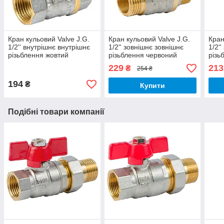
Кран кульовий Valve J.G.
Кран кульовий Valve J.G.
Кран
1/2'' внутрішнє внутрішнє
1/2'' зовнішнє зовнішнє
1/2'
різьблення жовтий
різьблення червоний
різь
метелик латунь 59
метелик латунь 59
лату
229
213
₴
254 ₴
194
₴
Купити
Подібні товари компанії