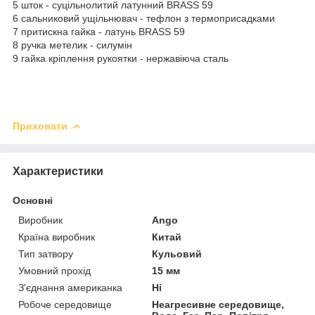
5 шток - суцільнолитий латунний BRASS 59
6 сальниковий ущільнювач - тефлон з термоприсадками
7 притискна гайка - латунь BRASS 59
8 ручка метелик - силумін
9 гайка кріплення рукоятки - нержавіюча сталь
Приховати
Характеристики
Основні
Виробник
Ango
Країна виробник
Китай
Тип затвору
Кульовий
Умовний прохід
15 мм
З'єднання американка
Ні
Робоче середовище
Неагресивне середовище,