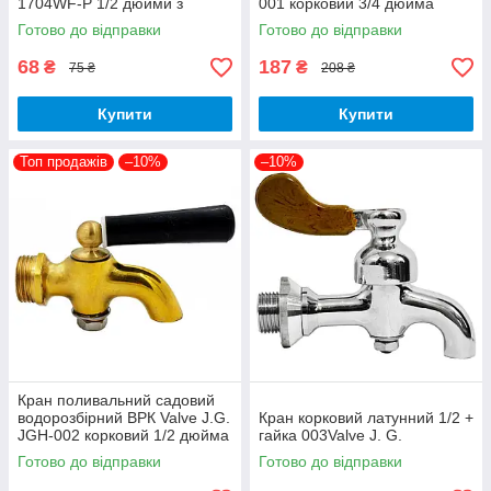
1704WF-P 1/2 дюйми з
001 корковий 3/4 дюйма
штуцером 10,5 см пластик
латунь золотий
Готово до відправки
Готово до відправки
білий
68
187
₴
₴
75 ₴
208 ₴
Купити
Купити
Топ продажів
–10%
–10%
Кран поливальний садовий
водорозбірний ВРК Valve J.G.
Кран корковий латунний 1/2 +
JGH-002 корковий 1/2 дюйма
гайка 003Valve J. G.
латунь золотий
Готово до відправки
Готово до відправки