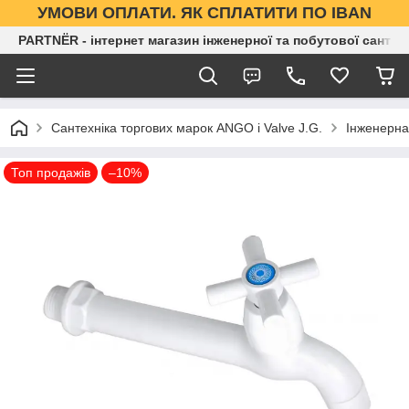
УМОВИ ОПЛАТИ. ЯК СПЛАТИТИ ПО IBAN
PARTNЁR - інтернет магазин інженерної та побутової сантех
Сантехніка торгових марок ANGO і Valve J.G.
Інженерна
Топ продажів
–10%