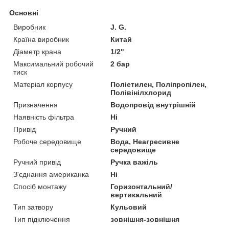
Основні
Виробник
J. G.
Країна виробник
Китай
Діаметр крана
1/2"
Максимальний робочий
2 бар
тиск
Матеріал корпусу
Поліетилен, Поліпропілен,
Полівінілхлорид
Призначення
Водопровід внутрішній
Наявність фільтра
Ні
Привід
Ручний
Робоче середовище
Вода, Неагресивне
середовище
Ручний привід
Ручка важіль
З'єднання американка
Ні
Спосіб монтажу
Горизонтальний/
вертикальний
Тип затвору
Кульовий
Тип підключення
зовнішня-зовнішня