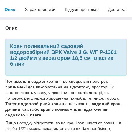
Опис
Характеристики
Відгуки про товар
Доставка
Опис
Кран поливальний садовий
водорозбірний ВРК Valve J.G. WF Р-1301
1/2 дюйми з аератором 18,5 см пластик
білий
Поливальні садові крани
– це спеціальні пристрої,
призначені для використання на відкритому просторі. Їх
встановлюють у саду, у дворі чи неподалік локації, яка
потребує регулярного зрошення (клумба, теплиця, город).
Також
водорозбірний кран
ще називають:
садовий кран,
дачний кран або кран з носиком для підключення
садового шланга.
Якщо насадку відкрутити, то на крані залишається зовнішня
різьба 1/2" і можна використовувати як Вам необхідно,