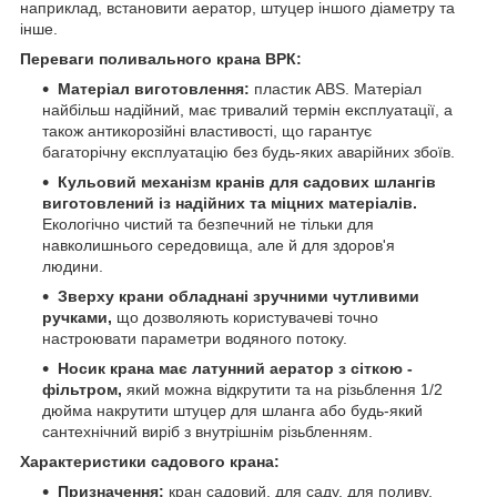
наприклад, встановити аератор, штуцер іншого діаметру та
інше.
Переваги поливального крана ВРК:
Матеріал виготовлення:
пластик ABS. Матеріал
найбільш надійний, має тривалий термін експлуатації, а
також антикорозійні властивості, що гарантує
багаторічну експлуатацію без будь-яких аварійних збоїв.
Кульовий механізм кранів для садових шлангів
виготовлений із надійних та міцних матеріалів.
Екологічно чистий та безпечний не тільки для
навколишнього середовища, але й для здоров'я
людини.
Зверху крани обладнані зручними чутливими
ручками,
що дозволяють користувачеві точно
настроювати параметри водяного потоку.
Носик крана має латунний аератор з сіткою -
фільтром,
який можна відкрутити та на різьблення 1/2
дюйма накрутити штуцер для шланга або будь-який
сантехнічний виріб з внутрішнім різьбленням.
Характеристики садового крана:
Призначення:
кран садовий, для саду, для поливу,