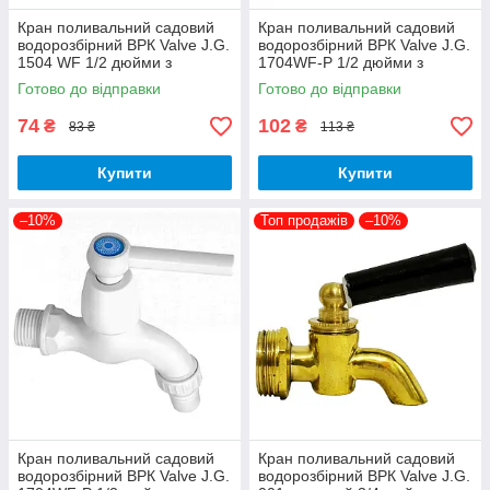
Кран поливальний садовий
Кран поливальний садовий
водорозбірний ВРК Valve J.G.
водорозбірний ВРК Valve J.G.
1504 WF 1/2 дюйми з
1704WF-P 1/2 дюйми з
аератором 10,5 см пластик
штуцером 10,5 см пластик
Готово до відправки
Готово до відправки
білий
хром
74
102
₴
₴
83 ₴
113 ₴
Купити
Купити
–10%
Топ продажів
–10%
Кран поливальний садовий
Кран поливальний садовий
водорозбірний ВРК Valve J.G.
водорозбірний ВРК Valve J.G.