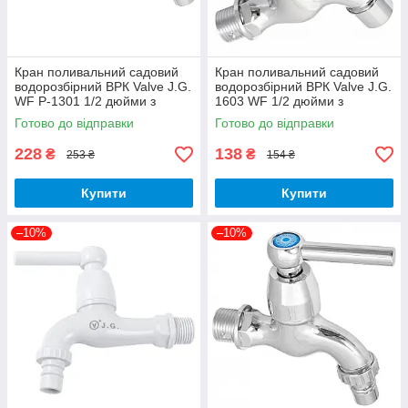
Кран поливальний садовий
Кран поливальний садовий
водорозбірний ВРК Valve J.G.
водорозбірний ВРК Valve J.G.
WF Р-1301 1/2 дюйми з
1603 WF 1/2 дюйми з
аератором 18,5 см пластик
аератором 8,8 см пластик
Готово до відправки
Готово до відправки
хром
хром
228
138
₴
₴
253 ₴
154 ₴
Купити
Купити
–10%
–10%