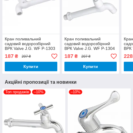
Кран поливальний
Кран поливальний
Кран
садовий водорозбірний
садовий водорозбірний
садо
ВРК Valve J.G. WF Р-1303
ВРК Valve J.G. WF Р-1304
ВРК 
1/2 дюйми з аератором
1/2 дюйми з аератором
1/2 
187
187
228
₴
₴
207 ₴
207 ₴
18,5 см пластик білий
18,5 см пластик білий
18,5
Купити
Купити
Акційні пропозиції та новинки
Топ продажів
–10%
–10%