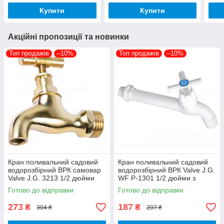
Купити
Купити
Акційні пропозиції та новинки
Топ продажів
–10%
Топ продажів
–10%
Кран поливальний садовий
Кран поливальний садовий
водорозбірний ВРК самовар
водорозбірний ВРК Valve J.G.
Valve J.G. 3213 1/2 дюйми
WF Р-1301 1/2 дюйми з
латунь золото
аератором 18,5 см пластик
Готово до відправки
Готово до відправки
білий
273
187
₴
₴
304 ₴
207 ₴