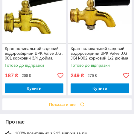
Кран поливальний садовий
Кран поливальний садовий
водорозбірний ВРК Valve J.G.
водорозбірний ВРК Valve J.G.
001 корковий 3/4 дюйма
JGH-002 корковий 1/2 дюйма
латунь золотий
латунь золотий
Готово до відправки
Готово до відправки
187
249
₴
₴
208 ₴
276 ₴
Купити
Купити
Показати ще
Про нас
100% позитивних з 243 відгуків за рік