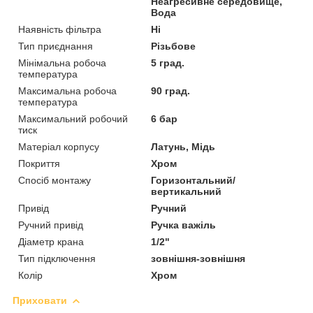
Неагресивне середовище,
Вода
Наявність фільтра
Ні
Тип приєднання
Різьбове
Мінімальна робоча
5 град.
температура
Максимальна робоча
90 град.
температура
Максимальний робочий
6 бар
тиск
Матеріал корпусу
Латунь, Мідь
Покриття
Хром
Спосіб монтажу
Горизонтальний/
вертикальний
Привід
Ручний
Ручний привід
Ручка важіль
Діаметр крана
1/2"
Тип підключення
зовнішня-зовнішня
Колір
Хром
Приховати