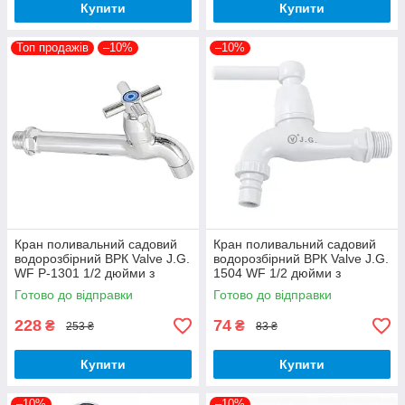
Купити
Купити
Топ продажів
–10%
–10%
Кран поливальний садовий
Кран поливальний садовий
водорозбірний ВРК Valve J.G.
водорозбірний ВРК Valve J.G.
WF Р-1301 1/2 дюйми з
1504 WF 1/2 дюйми з
аератором 18,5 см пластик
аератором 10,5 см пластик
Готово до відправки
Готово до відправки
хром
білий
228
74
₴
₴
253 ₴
83 ₴
Купити
Купити
–10%
–10%