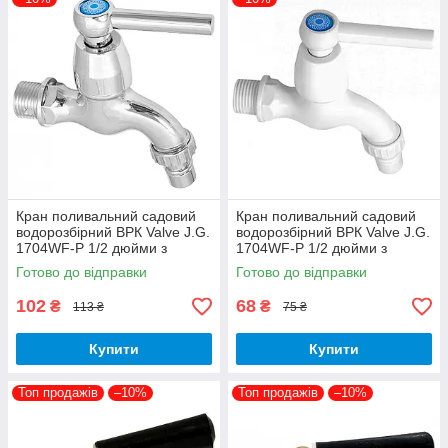
Кран поливальний садовий
Кран поливальний садовий
водорозбірний ВРК Valve J.G.
водорозбірний ВРК Valve J.G.
1704WF-P 1/2 дюйми з
1704WF-P 1/2 дюйми з
штуцером 10,5 см пластик
штуцером 10,5 см пластик
Готово до відправки
Готово до відправки
хром
білий
102
68
₴
₴
113 ₴
75 ₴
Купити
Купити
Топ продажів
–10%
Топ продажів
–10%