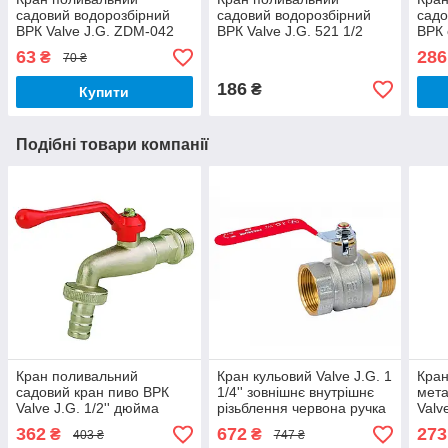
садовий водорозбірний
садовий водорозбірний
садо
ВРК Valve J.G. ZDM-042
ВРК Valve J.G. 521 1/2
ВРК 
1/2 дюйми зі штуцером 10
дюйми зі штуцером
3213
63
286
₴
70 ₴
см пластик
прапорцевий 11 см латунь
сріб
хром
186
₴
Купити
Подібні товари компанії
Кран поливальний
Кран кульовий Valve J.G. 1
Кран
садовий кран пиво ВРК
1/4'' зовнішнє внутрішнє
мета
Valve J.G. 1/2'' дюйма
різьблення червона ручка
Valv
посилений латунний
латунь 59
внут
362
672
273
₴
₴
403 ₴
747 ₴
поси