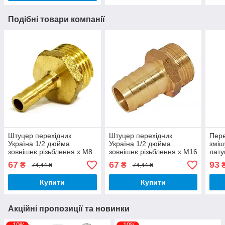
Подібні товари компанії
Штуцер перехідник
Штуцер перехідник
Пере
Україна 1/2 дюйма
Україна 1/2 дюйма
зміш
зовнішнє різьблення х М8
зовнішнє різьблення х М16
лату
мм латунь
мм латунь
різь
67
67
93
₴
₴
74,44 ₴
74,44 ₴
зовн
Купити
Купити
Акційні пропозиції та новинки