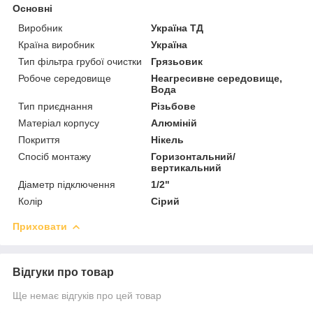
Основні
Виробник
Україна ТД
Країна виробник
Україна
Тип фільтра грубої очистки
Грязьовик
Робоче середовище
Неагресивне середовище,
Вода
Тип приєднання
Різьбове
Матеріал корпусу
Алюміній
Покриття
Нікель
Спосіб монтажу
Горизонтальний/
вертикальний
Діаметр підключення
1/2"
Колір
Сірий
Приховати
Відгуки про товар
Ще немає відгуків про цей товар