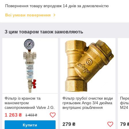
Повернення товару впродовж 14 днів за домовленістю
Всі умови повернення
З цим товаром також замовляють
Фільтр із краном та
Фільтр грубої очистки води
Пере
манометром
грязьовик Ango 3/4 дюйма
філь
самопромивний Valve J.G.
внутрішнє різьблення
М24 
1/2 дюйми латунь
посилений
зовн
1 263
₴
1 403 ₴
алюм
279
79
₴
Купити