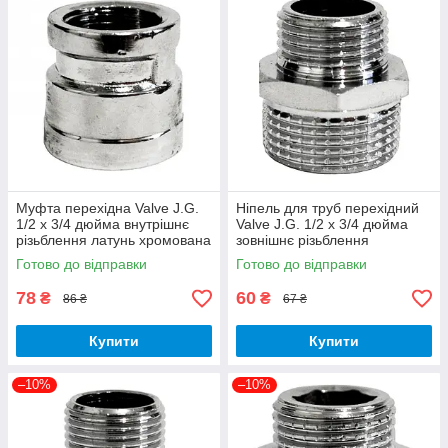
Муфта перехідна Valve J.G.
Ніпель для труб перехідний
1/2 х 3/4 дюйма внутрішнє
Valve J.G. 1/2 х 3/4 дюйма
різьблення латунь хромована
зовнішнє різьблення
латунний хромований
Готово до відправки
Готово до відправки
78
60
₴
₴
86 ₴
67 ₴
Купити
Купити
–10%
–10%