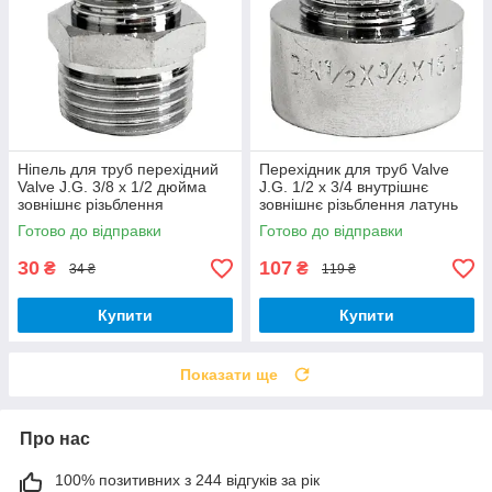
Ніпель для труб перехідний
Перехідник для труб Valve
Valve J.G. 3/8 х 1/2 дюйма
J.G. 1/2 х 3/4 внутрішнє
зовнішнє різьблення
зовнішнє різьблення латунь
латунний хромований
хромований
Готово до відправки
Готово до відправки
30
107
₴
₴
34 ₴
119 ₴
Купити
Купити
Показати ще
Про нас
100% позитивних з 244 відгуків за рік