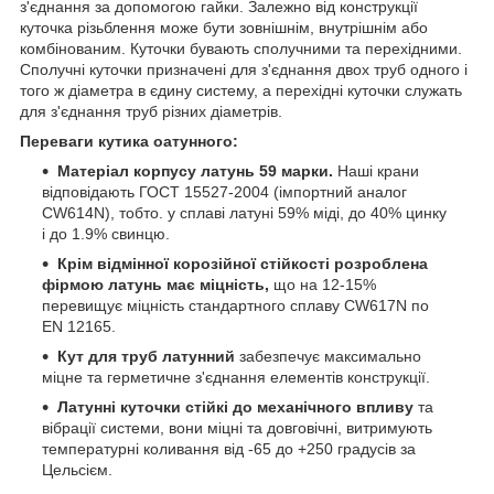
з'єднання за допомогою гайки. Залежно від конструкції
куточка різьблення може бути зовнішнім, внутрішнім або
комбінованим. Куточки бувають сполучними та перехідними.
Сполучні куточки призначені для з'єднання двох труб одного і
того ж діаметра в єдину систему, а перехідні куточки служать
для з'єднання труб різних діаметрів.
Переваги кутика оатунного:
Матеріал корпусу латунь 59 марки.
Наші крани
відповідають ГОСТ 15527-2004 (імпортний аналог
CW614N), тобто. у сплаві латуні 59% міді, до 40% цинку
і до 1.9% свинцю.
Крім відмінної корозійної стійкості розроблена
фірмою латунь має міцність,
що на 12-15%
перевищує міцність стандартного сплаву CW617N по
EN 12165.
Кут для труб латунний
забезпечує максимально
міцне та герметичне з'єднання елементів конструкції.
Латунні куточки стійкі до механічного впливу
та
вібрації системи, вони міцні та довговічні, витримують
температурні коливання від -65 до +250 градусів за
Цельсієм.