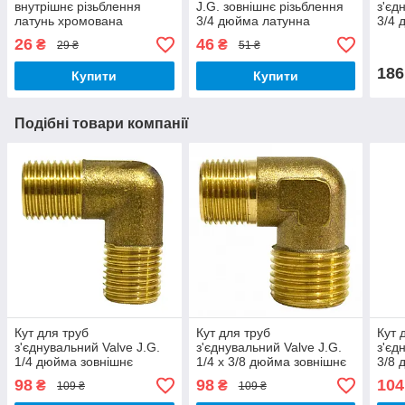
внутрішнє різьблення
J.G. зовнішнє різьблення
з'єд
латунь хромована
3/4 дюйма латунна
3/4 
хромована
зовн
26
46
₴
₴
29 ₴
51 ₴
лату
186
Купити
Купити
Подібні товари компанії
Кут для труб
Кут для труб
Кут 
з'єднувальний Valve J.G.
з'єднувальний Valve J.G.
з'єд
1/4 дюйма зовнішнє
1/4 х 3/8 дюйма зовнішнє
3/8 
різьблення латунний
різьблення латунний
зовн
98
98
104
₴
₴
109 ₴
109 ₴
лату