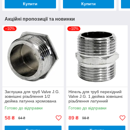
Купити
Купити
Акційні пропозиції та новинки
–10%
–10%
Заглушка для труб Valve J.G.
Ніпель для труб перехідний
зовнішнє різьблення 1/2
Valve J.G. 1 дюйма зовнішнє
дюйма латунна хромована
різьблення латунний
хромований
Готово до відправки
Готово до відправки
58
89
₴
₴
64 ₴
98 ₴