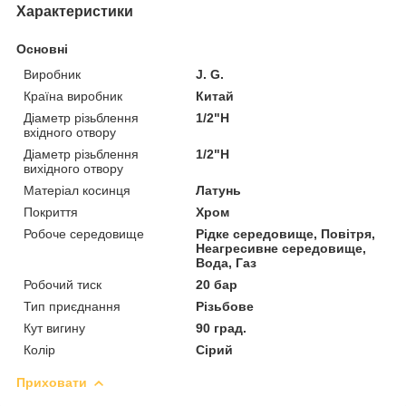
Характеристики
Основні
Виробник
J. G.
Країна виробник
Китай
Діаметр різьблення
1/2"Н
вхідного отвору
Діаметр різьблення
1/2"Н
вихідного отвору
Матеріал косинця
Латунь
Покриття
Хром
Робоче середовище
Рідке середовище, Повітря,
Неагресивне середовище,
Вода, Газ
Робочий тиск
20 бар
Тип приєднання
Різьбове
Кут вигину
90 град.
Колір
Сірий
Приховати