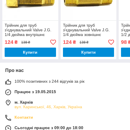
Трійник для труб
Трійник для труб
Трій
з'єднувальний Valve J.G.
з'єднувальний Valve J.G.
з'єд
1/4 дюйма внутрішнє
1/4 дюйма зовнішнє
1/2 
внутрішнє зовнішнє
різьблення латунний
різь
124
124
98
₴
₴
138 ₴
138 ₴
різьблення латунний
хро
Купити
Купити
Про нас
100% позитивних з 244 відгуків за рік
Працює з 19.05.2015
м. Харків
вул. Каринської, 46, Харків, Україна
Контакти
Сьогодні працює з 09:00 до 18:00