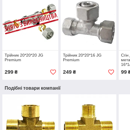
Трійник 20*20*20 JG
Трійник 20*20*16 JG
Сгін
Premium
Premium
мета
16*1
299
249
99
₴
₴
Подібні товари компанії