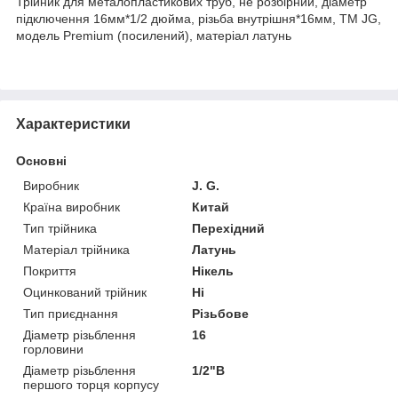
Трійник для металопластикових труб, не розбірний, діаметр
підключення 16мм*1/2 дюйма, різьба внутрішня*16мм, ТМ JG,
модель Premium (посилений), матеріал латунь
Характеристики
Основні
Виробник
J. G.
Країна виробник
Китай
Тип трійника
Перехідний
Матеріал трійника
Латунь
Покриття
Нікель
Оцинкований трійник
Ні
Тип приєднання
Різьбове
Діаметр різьблення
16
горловини
Діаметр різьблення
1/2"В
першого торця корпусу