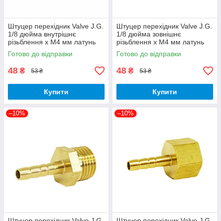
Штуцер перехідник Valve J.G.
Штуцер перехідник Valve J.G.
1/8 дюйма внутрішнє
1/8 дюйма зовнішнє
різьблення х М4 мм латунь
різьблення х М4 мм латунь
Готово до відправки
Готово до відправки
48
48
₴
₴
53 ₴
53 ₴
Купити
Купити
–10%
–10%
Штуцер перехідник Valve J.G.
Штуцер перехідник Valve J.G.