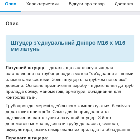
Опис
Характеристики
Відгуки про товар
Доставка
Опис
Штуцер з'єднувальний Дніпро М16 х М16
мм латунь
Латунний штуцер
– деталь, що застосовується для
встановлення на трубопроводи з метою їх з'єднання з іншими
елементами системи. Зовні штуцер є патрубком невеликої
довжини. Основне призначення виробу - підключення до труб
приладів обліку, манометрів, арматури, обладнання для
контролю та ін.
Трубопровідні мережі здебільшого комплектуються безліччю
додаткових пристроїв. Саме для їх приєднання та
підключення варто купити латунний штуцер. З його
допомогою можна під'єднати трубу до насоса, ємності,
акумулятора, різних вимірювальних приладів та обладнання.
Переваги штуцера: