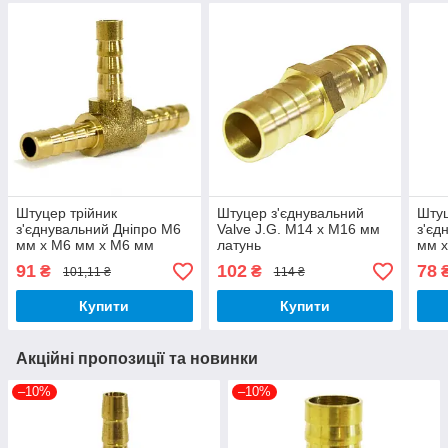
Штуцер трійник
Штуцер з'єднувальний
Штуц
з'єднувальний Дніпро М6
Valve J.G. М14 х М16 мм
з'єд
мм х М6 мм х М6 мм
латунь
мм 
латунь
лату
91
102
78
₴
₴
101,11 ₴
114 ₴
Купити
Купити
Акційні пропозиції та новинки
–10%
–10%