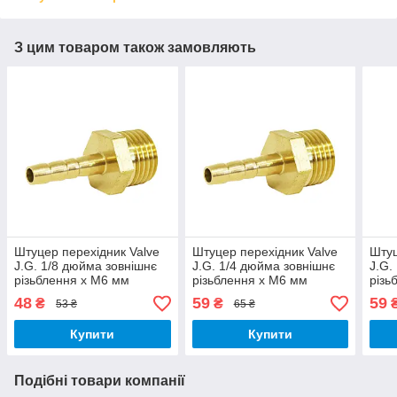
З цим товаром також замовляють
Штуцер перехідник Valve
Штуцер перехідник Valve
Штуц
J.G. 1/8 дюйма зовнішнє
J.G. 1/4 дюйма зовнішнє
J.G.
різьблення х М6 мм
різьблення х М6 мм
різь
латунь
латунь
лату
48
59
59
₴
₴
53 ₴
65 ₴
Купити
Купити
Подібні товари компанії