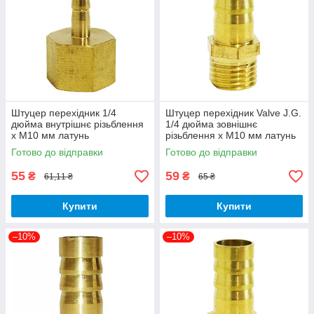
Штуцер перехідник 1/4
Штуцер перехідник Valve J.G.
дюйма внутрішнє різьблення
1/4 дюйма зовнішнє
х М10 мм латунь
різьблення х М10 мм латунь
Готово до відправки
Готово до відправки
55
59
₴
₴
61,11 ₴
65 ₴
Купити
Купити
–10%
–10%