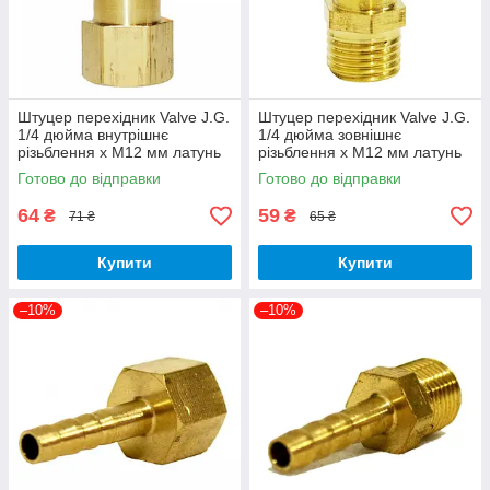
Штуцер перехідник Valve J.G.
Штуцер перехідник Valve J.G.
1/4 дюйма внутрішнє
1/4 дюйма зовнішнє
різьблення х М12 мм латунь
різьблення х М12 мм латунь
Готово до відправки
Готово до відправки
64
59
₴
₴
71 ₴
65 ₴
Купити
Купити
–10%
–10%