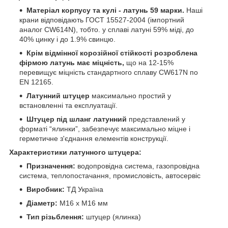
Матеріал корпусу та кулі - латунь 59 марки.
Наші
крани відповідають ГОСТ 15527-2004 (імпортний
аналог CW614N), тобто. у сплаві латуні 59% міді, до
40% цинку і до 1.9% свинцю.
Крім відмінної корозійної стійкості розроблена
фірмою латунь має міцність,
що на 12-15%
перевищує міцність стандартного сплаву CW617N по
EN 12165.
Латунний штуцер
максимально простий у
встановленні та експлуатації.
Штуцер під шланг латунний
представлений у
форматі “ялинки”, забезпечує максимально міцне і
герметичне з'єднання елементів конструкції.
Характеристики латунного штуцера:
Призначення:
водопровідна система, газопровідна
система, теплопостачання, промисловість, автосервіс
Виробник:
ТД Україна
Діаметр:
М16 х М16 мм
Тип різьблення:
штуцер (ялинка)