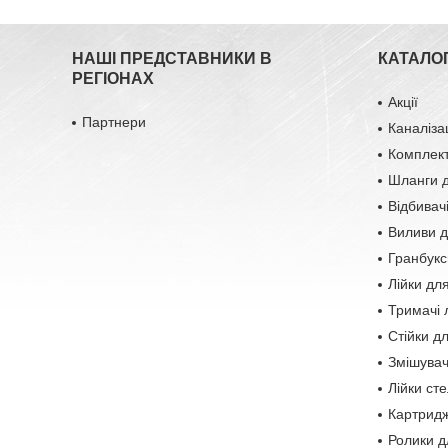
НАШІ ПРЕДСТАВНИКИ В
КАТАЛОГ
РЕГІОНАХ
Акції
Партнери
Каналіза
Комплект
Шланги д
Відбивач
Виливи д
Гранбукс
Лійки дл
Тримачі 
Стійки д
Змішувач
Лійки сте
Картридж
Ролики д