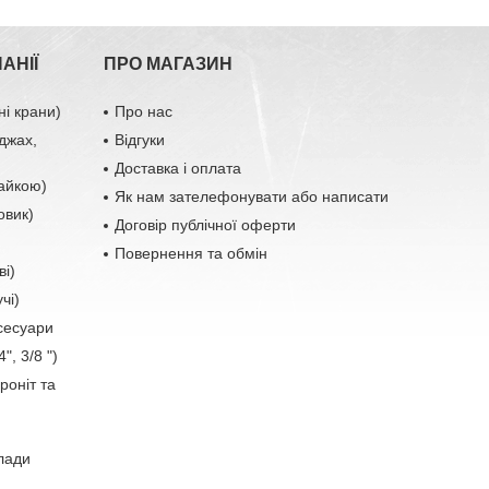
АНІЇ
ПРО МАГАЗИН
ні крани)
Про нас
джах,
Відгуки
Доставка і оплата
гайкою)
Як нам зателефонувати або написати
овик)
Договір публічної оферти
Повернення та обмін
ві)
чі)
ксесуари
", 3/8 ")
роніт та
лади