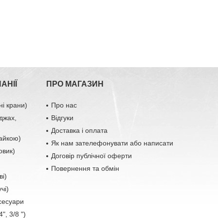
АНІЇ
ПРО МАГАЗИН
ні крани)
Про нас
джах,
Відгуки
Доставка і оплата
гайкою)
Як нам зателефонувати або написати
овик)
Договір публічної оферти
Повернення та обмін
ві)
чі)
ксесуари
", 3/8 ")