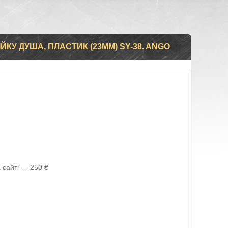
ІЙКУ ДУША, ПЛАСТИК (23ММ) SY-38. ANGO
 сайті — 250 ₴