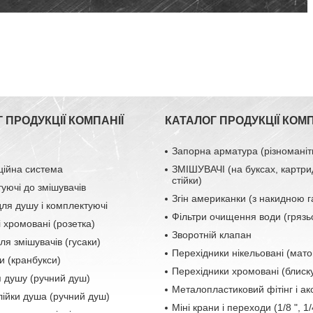
 ПРОДУКЦІЇ КОМПАНІЇ
КАТАЛОГ ПРОДУКЦІЇ КОМП
Запорна арматура (різноманіт
ційна система
ЗМІШУВАЧІ (на буксах, картри
стійки)
уючі до змішувачів
Згін американки (з накидною 
ля душу і комплектуючі
Фільтри очищення води (грязь
і хромовані (розетка)
Зворотній клапан
ля змішувачів (гусаки)
Перехідники нікельовані (мато
и (кранбукси)
Перехідники хромовані (блиску
я душу (ручний душ)
Металопластиковий фітінг і а
лійки душа (ручний душ)
Міні крани і переходи (1/8 ", 1/4