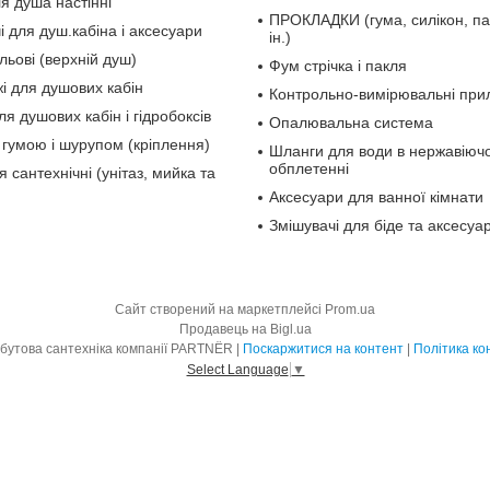
ля душа настінні
ПРОКЛАДКИ (гума, силікон, па
і для душ.кабіна і аксесуари
ін.)
льові (верхній душ)
Фум стрічка і пакля
і для душових кабін
Контрольно-вимірювальні при
ля душових кабін і гідробоксів
Опалювальна система
 гумою і шурупом (кріплення)
Шланги для води в нержавіюч
обплетенні
 сантехнічні (унітаз, мийка та
Аксесуари для ванної кімнати
Змішувачі для біде та аксесуа
Сайт створений на маркетплейсі
Prom.ua
Продавець на Bigl.ua
Інженерна і побутова сантехніка компанії PARTNЁR |
Поскаржитися на контент
|
Політика ко
Select Language
▼