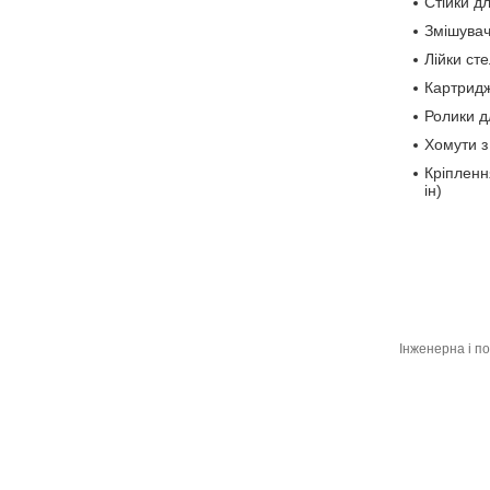
Стійки д
Змішувач
Лійки сте
Картридж
Ролики д
Хомути з
Кріплення
ін)