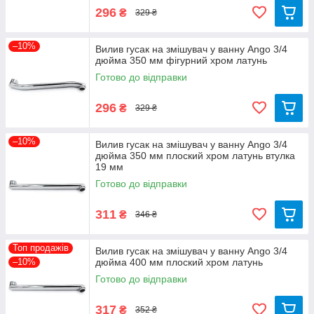
296
₴
329 ₴
–10%
Вилив гусак на змішувач у ванну Ango 3/4
дюйма 350 мм фігурний хром латунь
Готово до відправки
296
₴
329 ₴
–10%
Вилив гусак на змішувач у ванну Ango 3/4
дюйма 350 мм плоский хром латунь втулка
19 мм
Готово до відправки
311
₴
346 ₴
Топ продажів
Вилив гусак на змішувач у ванну Ango 3/4
–10%
дюйма 400 мм плоский хром латунь
Готово до відправки
317
₴
352 ₴