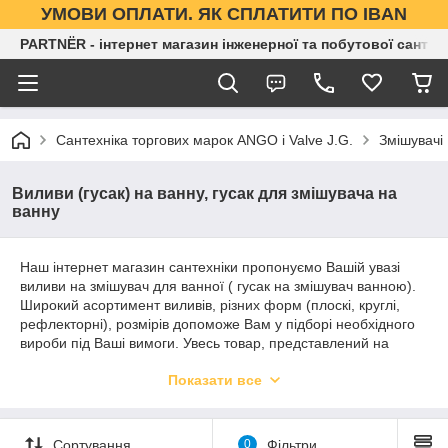
УМОВИ ОПЛАТИ. ЯК СПЛАТИТИ ПО IBAN
PARTNЁR - інтернет магазин інженерної та побутової сантех
Сантехніка торгових марок ANGO і Valve J.G.
Змішувачі
Виливи (гусак) на ванну, гусак для змішувача на
ванну
Наш інтернет магазин сантехніки пропонуємо Вашій увазі
виливи на змішувач для ванної ( гусак на змішувач ванною).
Широкий асортимент виливів, різних форм (плоскі, круглі,
рефлекторні), розмірів допоможе Вам у підборі необхідного
вироби під Ваші вимоги. Увесь товар, представлений на
нашому сайті ми імпортуємо самостійно,тому Ви можете бути
Показати все
впевненими в кращій ціні і якості товарів.
У нас Ви завжди маєте можливість купити сантехніку оптом,
т.к. наша компанія є оптовим постачальником сантехніки по
Сортування
0
Фільтри
всій території України. З питань співпраці оптом звертайтесь