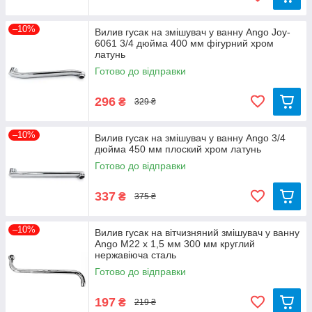
–10%
Вилив гусак на змішувач у ванну Ango Joy-
6061 3/4 дюйма 400 мм фігурний хром
латунь
Готово до відправки
296
₴
329 ₴
–10%
Вилив гусак на змішувач у ванну Ango 3/4
дюйма 450 мм плоский хром латунь
Готово до відправки
337
₴
375 ₴
–10%
Вилив гусак на вітчизняний змішувач у ванну
Ango М22 х 1,5 мм 300 мм круглий
нержавіюча сталь
Готово до відправки
197
₴
219 ₴