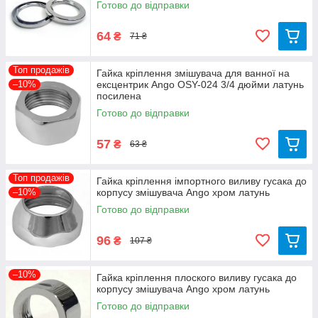
Готово до відправки
64
₴
71 ₴
Топ продажів
Гайка кріплення змішувача для ванної на
–10%
ексцентрик Ango OSY-024 3/4 дюйми латунь
посилена
Готово до відправки
57
₴
63 ₴
Топ продажів
Гайка кріплення імпортного виливу гусака до
–10%
корпусу змішувача Ango хром латунь
Готово до відправки
96
₴
107 ₴
–10%
Гайка кріплення плоского виливу гусака до
корпусу змішувача Ango хром латунь
Готово до відправки