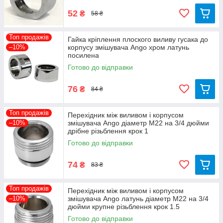
52
₴
58 ₴
Топ продажів
Гайка кріплення плоского виливу гусака до
–10%
корпусу змішувача Ango хром латунь
посилена
Готово до відправки
76
₴
84 ₴
Топ продажів
Перехідник між виливом і корпусом
–10%
змішувача Ango діаметр М22 на 3/4 дюйми
дрібне різьблення крок 1
Готово до відправки
74
₴
83 ₴
Топ продажів
Перехідник між виливом і корпусом
–10%
змішувача Ango латунь діаметр М22 на 3/4
дюйми крупне різьблення крок 1.5
Готово до відправки