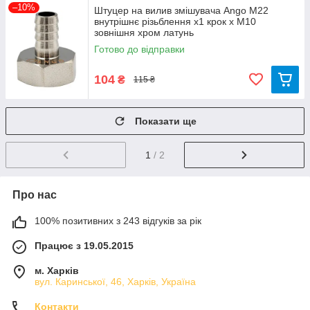
–10%
Штуцер на вилив змішувача Ango М22
внутрішнє різьблення х1 крок х М10
зовнішня хром латунь
Готово до відправки
104
₴
115 ₴
Показати ще
1
/ 2
Про нас
100% позитивних з 243 відгуків за рік
Працює з 19.05.2015
м. Харків
вул. Каринської, 46, Харків, Україна
Контакти