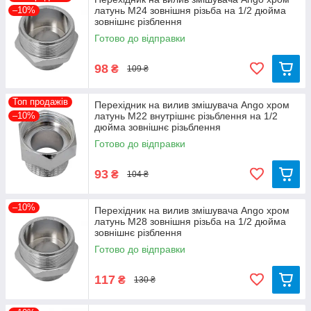
–10%
латунь М24 зовнішня різьба на 1/2 дюйма
зовнішнє різблення
Готово до відправки
98
₴
109 ₴
Топ продажів
Перехідник на вилив змішувача Ango хром
–10%
латунь М22 внутрішнє різьблення на 1/2
дюйма зовнішнє різьблення
Готово до відправки
93
₴
104 ₴
–10%
Перехідник на вилив змішувача Ango хром
латунь М28 зовнішня різьба на 1/2 дюйма
зовнішнє різблення
Готово до відправки
117
₴
130 ₴