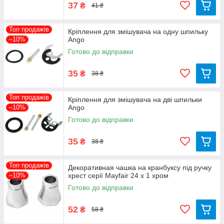
37
₴
41 ₴
Топ продажів
Кріплення для змішувача на одну шпильку
–10%
Ango
Готово до відправки
35
₴
38 ₴
Топ продажів
Кріплення для змішувача на дві шпильки
–10%
Ango
Готово до відправки
35
₴
38 ₴
Топ продажів
Декоративная чашка на кранбуксу під ручку
–10%
хрест серії Mayfair 24 х 1 хром
Готово до відправки
52
₴
58 ₴