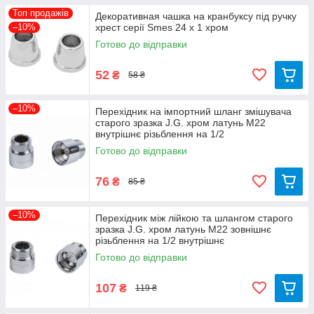
Топ продажів
Декоративная чашка на кранбуксу під ручку
–10%
хрест серії Smes 24 х 1 хром
Готово до відправки
52
₴
58 ₴
–10%
Перехідник на імпортний шланг змішувача
старого зразка J.G. хром латунь М22
внутрішнє різьблення на 1/2
Готово до відправки
76
₴
85 ₴
–10%
Перехідник між лійкою та шлангом старого
зразка J.G. хром латунь М22 зовнішнє
різьблення на 1/2 внутрішнє
Готово до відправки
107
₴
119 ₴