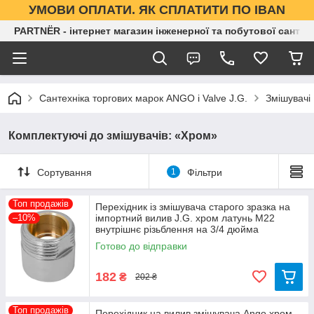
УМОВИ ОПЛАТИ. ЯК СПЛАТИТИ ПО IBAN
PARTNЁR - інтернет магазин інженерної та побутової сантех
Сантехніка торгових марок ANGO і Valve J.G.
Змішувачі
Комплектуючі до змішувачів: «Хром»
Сортування
1
Фільтри
Топ продажів
Перехідник із змішувача старого зразка на
–10%
імпортний вилив J.G. хром латунь М22
внутрішнє різьблення на 3/4 дюйма
Готово до відправки
182
₴
202 ₴
Топ продажів
Перехідник на вилив змішувача Ango хром