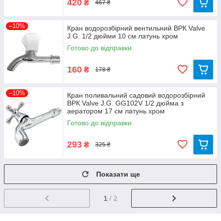
420
₴
467 ₴
–10%
Кран водорозбірний вентильний ВРК Valve
J.G. 1/2 дюйми 10 см латунь хром
Готово до відправки
160
₴
178 ₴
–10%
Кран поливальний садовий водорозбірний
ВРК Valve J.G. GG102V 1/2 дюйма з
аератором 17 см латунь хром
Готово до відправки
293
₴
325 ₴
Показати ще
1
/ 2