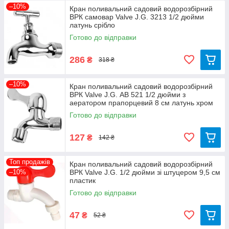
–10%
Кран поливальний садовий водорозбірний
ВРК самовар Valve J.G. 3213 1/2 дюйми
латунь срібло
Готово до відправки
286
₴
318 ₴
–10%
Кран поливальний садовий водорозбірний
ВРК Valve J.G. АВ 521 1/2 дюйми з
аератором прапорцевий 8 см латунь хром
Готово до відправки
127
₴
142 ₴
Топ продажів
Кран поливальний садовий водорозбірний
–10%
ВРК Valve J.G. 1/2 дюйми зі штуцером 9,5 см
пластик
Готово до відправки
47
₴
52 ₴