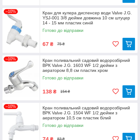
–10%
Кран для кулера диспенсер води Valve J.G.
YSJ-001 3/8 дюйми довжина 10 см штуцер
14 - 15 мм пластик синій
Готово до відправки
67
₴
75 ₴
–10%
Кран поливальний садовий водорозбірний
ВРК Valve J.G. 1603 WF 1/2 дюйми з
аератором 8,8 см пластик хром
Готово до відправки
138
₴
154 ₴
–10%
Кран поливальний садовий водорозбірний
ВРК Valve J.G. 1504 WF 1/2 дюйми з
аератором 10,5 см пластик білий
Готово до відправки
74
₴
83 ₴