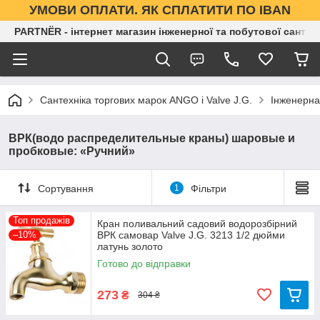
УМОВИ ОПЛАТИ. ЯК СПЛАТИТИ ПО IBAN
PARTNЁR - інтернет магазин інженерної та побутової сантех
Сантехніка торгових марок ANGO і Valve J.G.
Інженерна
ВРК(водо распределительные краны) шаровые и
пробковые: «Ручний»
Сортування
1
Фільтри
Топ продажів
Кран поливальний садовий водорозбірний
–10%
ВРК самовар Valve J.G. 3213 1/2 дюйми
латунь золото
Готово до відправки
273
₴
304 ₴