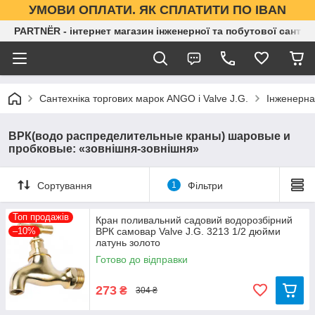
УМОВИ ОПЛАТИ. ЯК СПЛАТИТИ ПО IBAN
PARTNЁR - інтернет магазин інженерної та побутової сантех
Сантехніка торгових марок ANGO і Valve J.G.
Інженерна
ВРК(водо распределительные краны) шаровые и
пробковые: «зовнішня-зовнішня»
Сортування
1
Фільтри
Топ продажів
Кран поливальний садовий водорозбірний
–10%
ВРК самовар Valve J.G. 3213 1/2 дюйми
латунь золото
Готово до відправки
273
₴
304 ₴