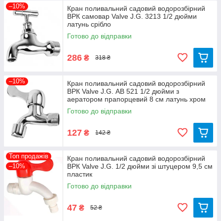
–10%
Кран поливальний садовий водорозбірний
ВРК самовар Valve J.G. 3213 1/2 дюйми
латунь срібло
Готово до відправки
286
₴
318 ₴
–10%
Кран поливальний садовий водорозбірний
ВРК Valve J.G. АВ 521 1/2 дюйми з
аератором прапорцевий 8 см латунь хром
Готово до відправки
127
₴
142 ₴
Топ продажів
Кран поливальний садовий водорозбірний
–10%
ВРК Valve J.G. 1/2 дюйми зі штуцером 9,5 см
пластик
Готово до відправки
47
₴
52 ₴