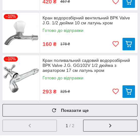
420
₴
467 ₴
–10%
Кран водорозбірний вентильний ВРК Valve
J.G. 1/2 дюйми 10 см латунь хром
Готово до відправки
160
₴
178 ₴
–10%
Кран поливальний садовий водорозбірний
ВРК Valve J.G. GG102V 1/2 дюйма з
аератором 17 см латунь хром
Готово до відправки
293
₴
325 ₴
Показати ще
1
/ 2