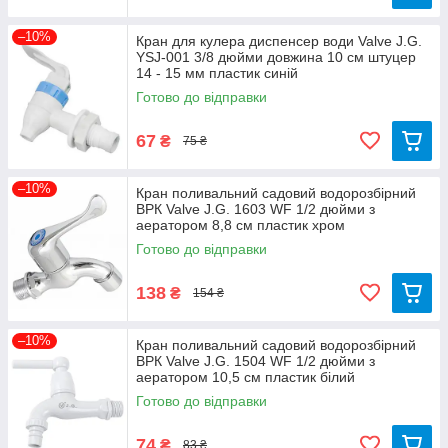
–10%
Кран для кулера диспенсер води Valve J.G.
YSJ-001 3/8 дюйми довжина 10 см штуцер
14 - 15 мм пластик синій
Готово до відправки
67
₴
75 ₴
–10%
Кран поливальний садовий водорозбірний
ВРК Valve J.G. 1603 WF 1/2 дюйми з
аератором 8,8 см пластик хром
Готово до відправки
138
₴
154 ₴
–10%
Кран поливальний садовий водорозбірний
ВРК Valve J.G. 1504 WF 1/2 дюйми з
аератором 10,5 см пластик білий
Готово до відправки
74
₴
83 ₴