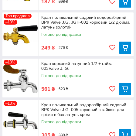
187
₴
208 ₴
Топ продажів
Кран поливальний садовий водорозбірний
–10%
ВРК Valve J.G. JGH-002 корковий 1/2 дюйма
латунь золотий
Готово до відправки
249
₴
276 ₴
–10%
Кран корковий латунний 1/2 + гайка
003Valve J. G.
Готово до відправки
561
₴
623 ₴
–10%
Кран поливальний водорозбірний садовий
ВРК Valve J.G. 005 корковий з гайкою для
врізки в бак латунь хром
Готово до відправки
305
₴
339 ₴